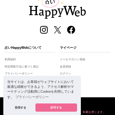
占いHappyWebについて
マイページ
利用規約
メールマガジン登録
特定商取引法に基づく表記
会員登録
プライバシーポリシー
ログイン
運営会社
当サイトは、お客様がウェブサイトにおいて
最適な経験ができるよう、アクセス解析やマ
お問合せ
ーケティング活動用にCookieを利用していま
す。
プライバシーポリシー
Copyright © Setsuwasha Co.,Ltd.
powered by
RRJ Inc.
拒否する
許可する
掲載の情報や画像など、すべてのコンテンツの
無断複写、転載を禁じます。