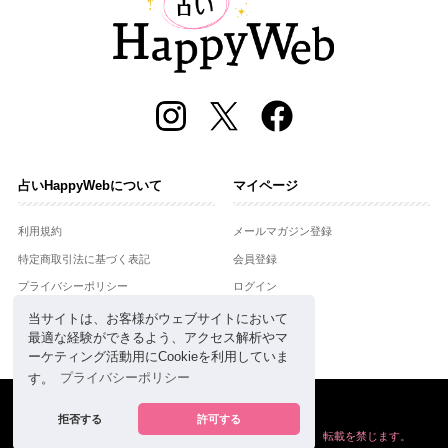
占いHappyWebについて
マイページ
利用規約
メールマガジン登録
特定商取引法に基づく表記
会員登録
プライバシーポリシー
ログイン
運営会社
当サイトは、お客様がウェブサイトにおいて
最適な経験ができるよう、アクセス解析やマ
お問合せ
ーケティング活動用にCookieを利用していま
す。
プライバシーポリシー
Copyright © Setsuwasha Co.,Ltd.
powered by
RRJ Inc.
拒否する
許可する
掲載の情報や画像など、すべてのコンテンツの
無断複写、転載を禁じます。