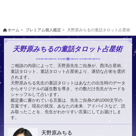
home
ホーム
>
プレミアム個人鑑定
>
天野原みちるの童話タロット占星術
天野原みちるの童話タロット占星術
ご相談の内容によって、天野原先生ご自身が、西洋占星術、
童話タロット、童話タロット占星術より、適切な占術を選択
されます。
天野原みちる先生の童話タロットはあなたの出生時のデータ
からオリジナルの誕生数を導き、その数だけ先生がカードを
シャッフルして占います。
鑑定書に書かれている言葉は、先生ご自身の約1000文字の
言葉です。現在の状況、あなたの未来、アドバイスなど、読
み取ったことを、先生がわかりすい言葉にしてお届けしま
す。
天野原みちる