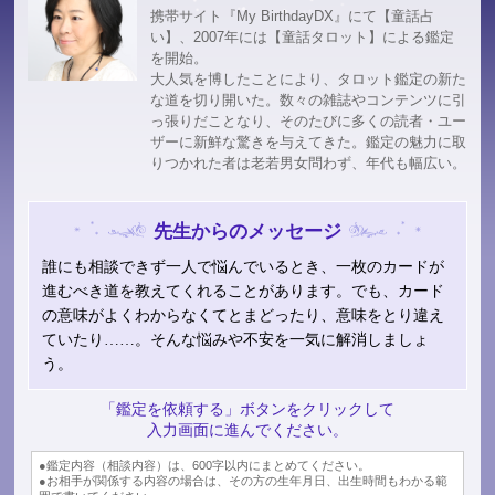
携帯サイト『My BirthdayDX』にて【童話占
い】、2007年には【童話タロット】による鑑定
を開始。
大人気を博したことにより、タロット鑑定の新た
な道を切り開いた。数々の雑誌やコンテンツに引
っ張りだことなり、そのたびに多くの読者・ユー
ザーに新鮮な驚きを与えてきた。鑑定の魅力に取
りつかれた者は老若男女問わず、年代も幅広い。
先生からのメッセージ
誰にも相談できず一人で悩んでいるとき、一枚のカードが
進むべき道を教えてくれることがあります。でも、カード
の意味がよくわからなくてとまどったり、意味をとり違え
ていたり……。そんな悩みや不安を一気に解消しましょ
う。
「鑑定を依頼する」ボタンをクリックして
入力画面に進んでください。
●鑑定内容（相談内容）は、600字以内にまとめてください。
●お相手が関係する内容の場合は、その方の生年月日、出生時間もわかる範