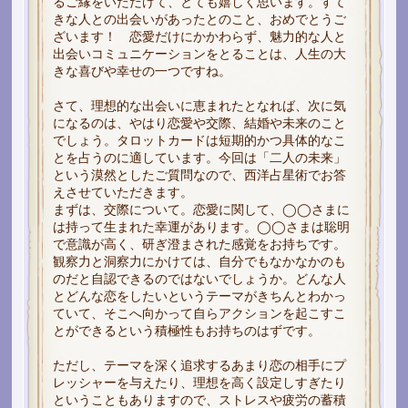
るご縁をいただけて、とても嬉しく思います。すて
きな人との出会いがあったとのこと、おめでとうご
ざいます！ 恋愛だけにかかわらず、魅力的な人と
出会いコミュニケーションをとることは、人生の大
きな喜びや幸せの一つですね。
さて、理想的な出会いに恵まれたとなれば、次に気
になるのは、やはり恋愛や交際、結婚や未来のこと
でしょう。タロットカードは短期的かつ具体的なこ
とを占うのに適しています。今回は「二人の未来」
という漠然としたご質問なので、西洋占星術でお答
えさせていただきます。
まずは、交際について。恋愛に関して、◯◯さまに
は持って生まれた幸運があります。◯◯さまは聡明
で意識が高く、研ぎ澄まされた感覚をお持ちです。
観察力と洞察力にかけては、自分でもなかなかのも
のだと自認できるのではないでしょうか。どんな人
とどんな恋をしたいというテーマがきちんとわかっ
ていて、そこへ向かって自らアクションを起こすこ
とができるという積極性もお持ちのはずです。
ただし、テーマを深く追求するあまり恋の相手にプ
レッシャーを与えたり、理想を高く設定しすぎたり
ということもありますので、ストレスや疲労の蓄積