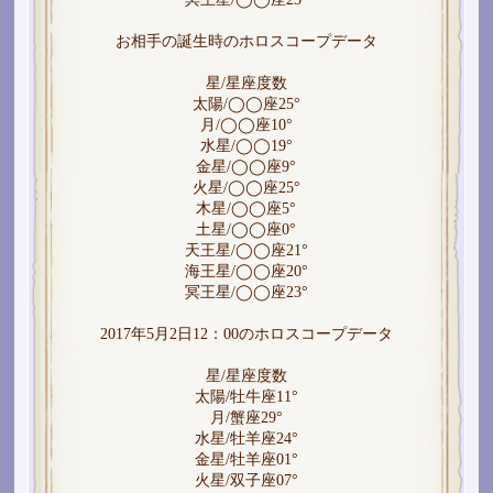
お相手の誕生時のホロスコープデータ
星/星座度数
太陽/◯◯座25°
月/◯◯座10°
水星/◯◯19°
金星/◯◯座9°
火星/◯◯座25°
木星/◯◯座5°
土星/◯◯座0°
天王星/◯◯座21°
海王星/◯◯座20°
冥王星/◯◯座23°
2017年5月2日12：00のホロスコープデータ
星/星座度数
太陽/牡牛座11°
月/蟹座29°
水星/牡羊座24°
金星/牡羊座01°
火星/双子座07°