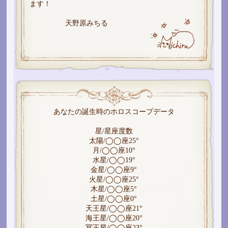
ます！
天野原みちる
あなたの誕生時のホロスコープデータ
星/星座度数
太陽/◯◯座25°
月/◯◯座10°
水星/◯◯19°
金星/◯◯座9°
火星/◯◯座25°
木星/◯◯座5°
土星/◯◯座0°
天王星/◯◯座21°
海王星/◯◯座20°
冥王星/◯◯座23°