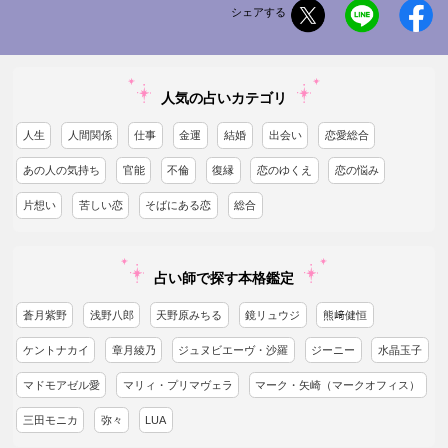
シェアする
人気の占いカテゴリ
人生
人間関係
仕事
金運
結婚
出会い
恋愛総合
あの人の気持ち
官能
不倫
復縁
恋のゆくえ
恋の悩み
片想い
苦しい恋
そばにある恋
総合
占い師で探す本格鑑定
蒼月紫野
浅野八郎
天野原みちる
鏡リュウジ
熊﨑健恒
ケントナカイ
章月綾乃
ジュヌビエーヴ・沙羅
ジーニー
水晶玉子
マドモアゼル愛
マリィ・プリマヴェラ
マーク・矢崎（マークオフィス）
三田モニカ
弥々
LUA