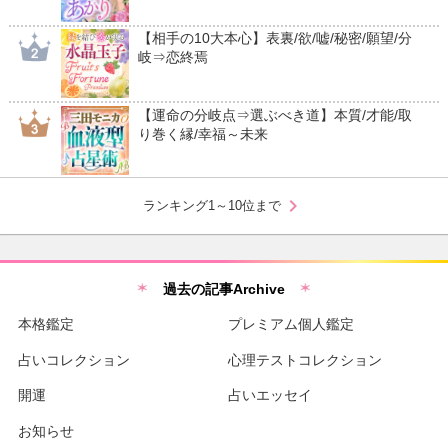
【相手の10大本心】表裏/欲/嘘/秘密/願望/分
岐⇒恋終焉
【運命の分岐点⇒選ぶべき道】本質/才能/取
り巻く縁/幸福～未来
chevron_right
ランキング1～10位まで
過去の記事Archive
本格鑑定
プレミアム個人鑑定
占いコレクション
心理テストコレクション
開運
占いエッセイ
お知らせ