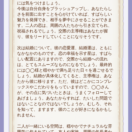
には気をつけましょう。
今後は自分自身をブラッシュアップし、あなたらし
さを前面に出すことを心がけていれば、すばらしい
魅力を発揮でき、相手を夢中にさせることができま
す。二人の恋は、周囲の人たちから引き立てられ、
祝福されるでしょう。交際の主導権はあなたが握
り、彼をリードしていくことになりそうです。
次は結婚について。彼の恋愛運、結婚運は、ともに
なかなかのものです。恋の幸福を示す星は、すばら
しい配置にありますので、交際から結婚への流れ
は、とてもスムーズなものになるでしょう。最終的
には◯◯様と穏やかで満ち足りた日々を過ごせるで
しょう。結婚が具体化してくると、主導権は、あな
たから彼に移ります。ただ、彼はどこかにコンプレ
ックスやこだわりをもっていますので、◯◯さん
が、その点に気づいたときは、うまくフォローして
あげましょう。あなたからすれば、たいした問題で
はないことなのではないでしょうか。むしろ、それ
を知って、ますます、彼のことが好きになるかもし
れません。
二人が一緒にいる空間は、穏やかでナチュラルな雰
囲気に包まれていて、友人や家族、周囲の年長者か