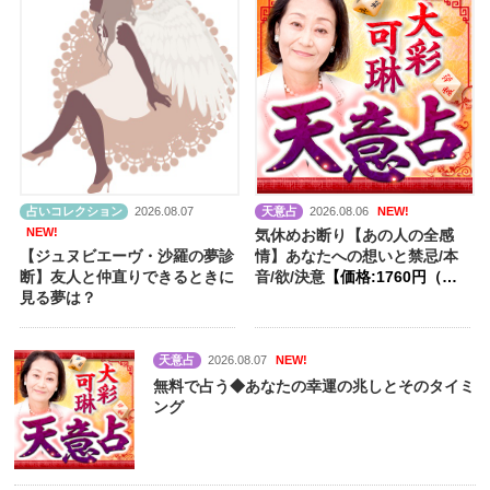
占いコレクション
2026.08.07
天意占
2026.08.06
NEW!
NEW!
気休めお断り【あの人の全感
【ジュヌビエーヴ・沙羅の夢診
情】あなたへの想いと禁忌/本
断】友人と仲直りできるときに
音/欲/決意
【価格:1760円（税
見る夢は？
込）】
天意占
2026.08.07
NEW!
無料で占う◆あなたの幸運の兆しとそのタイミ
ング