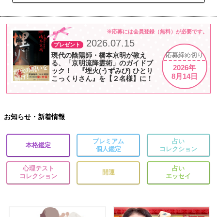
※応募には会員登録（無料）が必要です。
2026.07.15
プレゼント
現代の陰陽師・橋本京明が教え
応募
締め切り
る、「京明流降霊術」のガイドブ
2026年
ック！ 『埋火(うずみび) ひとり
8月14日
こっくりさん』を【２名様】に！
お知らせ・新着情報
プレミアム
占い
本格鑑定
個人鑑定
コレクション
心理テスト
占い
開運
コレクション
エッセイ