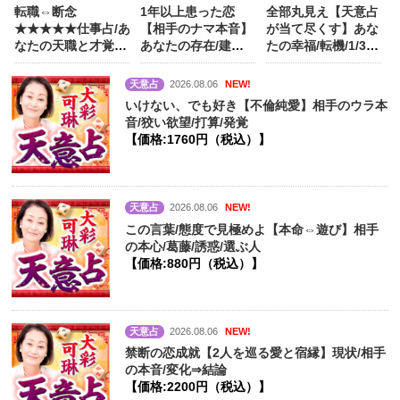
転職⇔断念
1年以上患った恋
全部丸見え【天意占
★★★★★仕事占/あ
【相手のナマ本音】
が当て尽くす】あな
なたの天職と才覚/
あなたの存在/建前/
たの幸福/転機/1/3/5
成功/味方/生涯資産
心に決めた人
【価
年後/晩年
【価
【価格:1320円（税
格:990円（税込）】
格:1540円（税
天意占
2026.08.06
NEW!
込）】
込）】
いけない、でも好き【不倫純愛】相手のウラ本
音/狡い欲望/打算/発覚
【価格:1760円（税込）】
天意占
2026.08.06
NEW!
この言葉/態度で見極めよ【本命⇔遊び】相手
の本心/葛藤/誘惑/選ぶ人
【価格:880円（税込）】
天意占
2026.08.06
NEW!
禁断の恋成就【2人を巡る愛と宿縁】現状/相手
の本音/変化⇒結論
【価格:2200円（税込）】