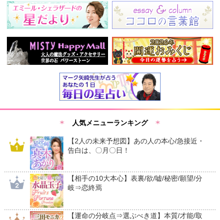
人気メニューランキング
【2人の未来予想図】あの人の本心/急接近・
告白は、〇月〇日！
【相手の10大本心】表裏/欲/嘘/秘密/願望/分
岐⇒恋終焉
【運命の分岐点⇒選ぶべき道】本質/才能/取