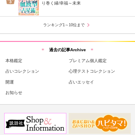
り巻く縁/幸福～未来
chevron_right
ランキング1～10位まで
過去の記事Archive
本格鑑定
プレミアム個人鑑定
占いコレクション
心理テストコレクション
開運
占いエッセイ
お知らせ