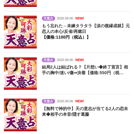
天意占
2026.08.06
NEW!
もう忘れた⇔未練タラタラ【涙の復縁成就】元
恋人の本心/反省/再燃日
【価格:1100円（税込）】
天意占
2026.08.06
NEW!
結局2人は結ばれる？【片想い◆終了宣言】相
手の胸中/迷い/傷⇒決着【価格:550円（税
込）】
天意占
2026.08.06
NEW!
【無料で神的中】天の意志が当てる2人の恋未
来◆相手の本音/隠す葛藤