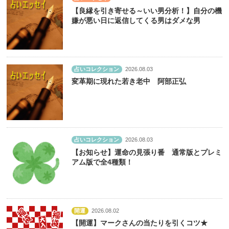
【良縁を引き寄せる～いい男分析！】自分の機
嫌が悪い日に返信してくる男はダメな男
占いコレクション
2026.08.03
変革期に現れた若き老中 阿部正弘
占いコレクション
2026.08.03
【お知らせ】運命の見張り番 通常版とプレミ
アム版で全4種類！
開運
2026.08.02
【開運】マークさんの当たりを引くコツ★