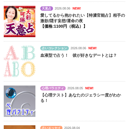
天意占
2026.08.06
NEW!
愛してるから抱かれたい【特濃官能占】相手の
激欲/隠す妄想/運命の夜
【価格:1100円（税込）】
占いコレクション
2026.08.06
NEW!
血液型で占う！ 彼が好きなデートとは？
心理バラエティ
2026.08.05
NEW!
【心理テスト】あなたのジェラシー度がわか
る！
占いエッセイ
2026.08.04