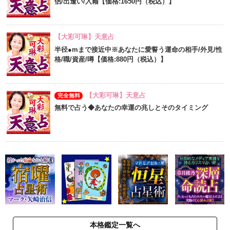
侶/出逢い/入籍【価格:1650円（税込）】
【大彩可琳】天意占
半径●mまで接近中※あなたに愛誓う運命の相手/外見/性
格/職/資産/噂【価格:880円（税込）】
【大彩可琳】天意占
完全無料
無料で占う◆あなたの幸運の兆しとそのタイミング
本格鑑定一覧へ