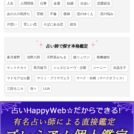
人生
人間関係
仕事
金運
結婚
出会い
恋愛総合
あの人の気持ち
官能
不倫
復縁
恋のゆくえ
恋の悩み
片想い
苦しい恋
そばにある恋
総合
占い師で探す本格鑑定
蒼月紫野
浅野八郎
天野原みちる
鏡リュウジ
熊﨑健恒
ケントナカイ
章月綾乃
ジュヌビエーヴ・沙羅
ジーニー
水晶玉子
マドモアゼル愛
マリィ・プリマヴェラ
マーク・矢崎（マークオフィス）
三田モニカ
弥々
LUA