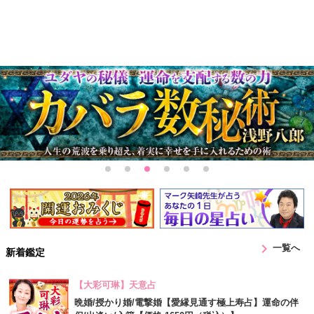
chevron_right
一覧へ
新着鑑定
【大彩可琳】天意占
晩婚/授かり婚/電撃婚【愛縁見通す極上寿占】運命の伴