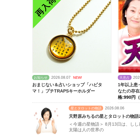
2026.08.07
202
お知らせ
NEW!
天意占
おまじない＆占いショップ「ハピタ
1年以上患
マ！」プチTRAPSキーホルダー
なたの存在
格:990円
2026.08.06
星とタロットの物語
天野原みちるの星とタロットの物語20
＜今週の星物語＞ 8月13日は、
太陽は人の世界の