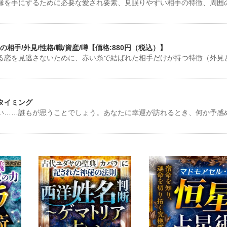
縁を手にするために必要な愛され要素、見誤りやすい相手の特徴、周囲
手/外見/性格/職/資産/噂【価格:880円（税込）】
る恋を見逃さないために、赤い糸で結ばれた相手だけが持つ特徴（外見
タイミング
い……誰もが思うことでしょう。あなたに幸運が訪れるとき、何か予感