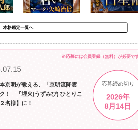
本格鑑定一覧へ
※応募には会員登録（無料）が必要で
.07.15
応募
締め切り
本京明が教える、「京明流降霊
ク！ 『埋火(うずみび) ひとりこ
2026年
２名様】に！
8月14日