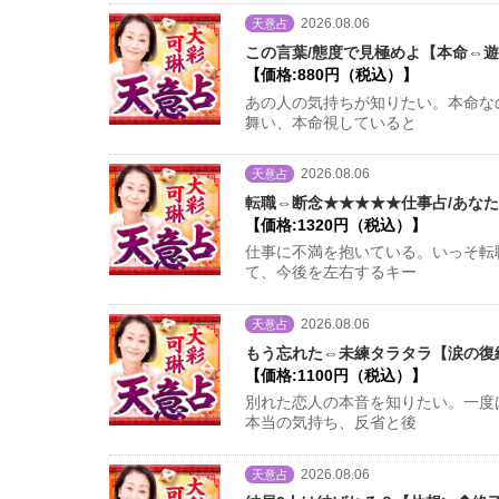
2026.08.06
天意占
この言葉/態度で見極めよ【本命⇔遊
【価格:880円（税込）】
あの人の気持ちが知りたい。本命な
舞い、本命視していると
2026.08.06
天意占
転職⇔断念★★★★★仕事占/あなた
【価格:1320円（税込）】
仕事に不満を抱いている。いっそ転
て、今後を左右するキー
2026.08.06
天意占
もう忘れた⇔未練タラタラ【涙の復縁
【価格:1100円（税込）】
別れた恋人の本音を知りたい。一度
本当の気持ち、反省と後
2026.08.06
天意占