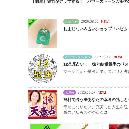
【開運】魅力がアップする！ パワーストーン入浴の
2026.08.09
お知らせ
NEW!
おまじない＆占いショップ「ハピタ
2026.08.08
占いコレクション
NEW!
12星座占い！ 彼と結婚相手のベ
マークさんが星占いで、ズバリと占
2026.08.07
天意占
NEW!
無料で占う◆あなたの幸運の兆しと
幸せになりたい、充実した人生を送
感めいたものががあるは