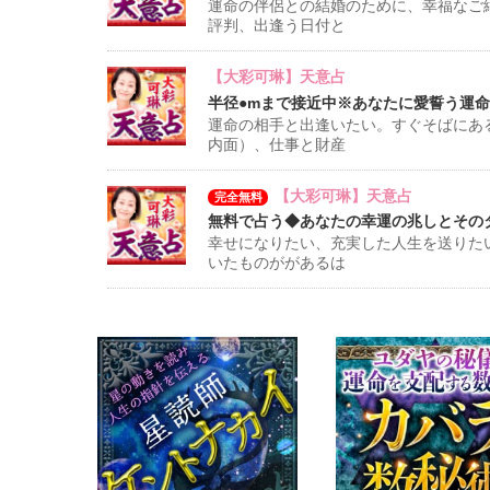
運命の伴侶との結婚のために、幸福なご
評判、出逢う日付と
【大彩可琳】天意占
半径●mまで接近中※あなたに愛誓う運命の相
運命の相手と出逢いたい。すぐそばにあ
内面）、仕事と財産
【大彩可琳】天意占
完全無料
無料で占う◆あなたの幸運の兆しとその
幸せになりたい、充実した人生を送りた
いたものががあるは