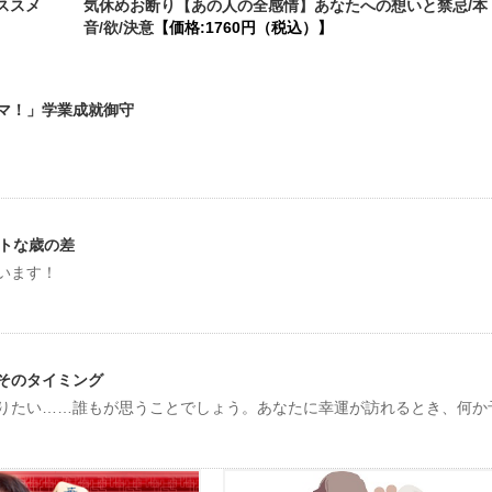
ススメ
気休めお断り【あの人の全感情】あなたへの想いと禁忌/本
音/欲/決意
【価格:1760円（税込）】
マ！」学業成就御守
ストな歳の差
います！
そのタイミング
りたい……誰もが思うことでしょう。あなたに幸運が訪れるとき、何か