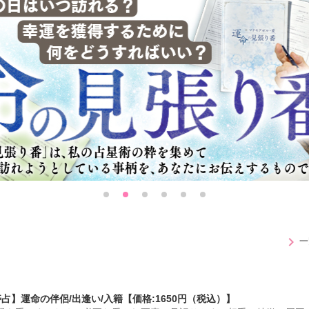
chevron_right
一
占】運命の伴侶/出逢い/入籍【価格:1650円（税込）】