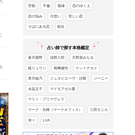
の
官能
不倫
復縁
恋のゆくえ
恋の悩み
片想い
苦しい恋
そばにある恋
総合
と
占い師で探す本格鑑定
蒼月紫野
浅野八郎
天野原みちる
め
鏡リュウジ
熊﨑健恒
ケントナカイ
章月綾乃
ジュヌビエーヴ・沙羅
ジーニー
水晶玉子
マドモアゼル愛
マリィ・プリマヴェラ
マーク・矢崎（マークオフィス）
三田モニカ
弥々
LUA