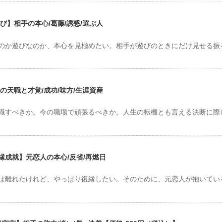
び】相手の本心/葛藤/誘惑/選ぶ人
のか遊びなのか、本心を見極めたい。相手が遊びのときにだけ見せる振
の天職と才覚/成功/味方/生涯資産
職すべきか。今の職場で頑張るべきか。人生の転機とも言える決断に際
成就】元恋人の本心/反省/再燃日
は離れたけれど、やっぱり復縁したい。そのために、元恋人が抱いてい