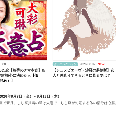
6.08.06
2026.08.07
占いコレクション
NEW!
った恋【相手のナマ本音】あ
【ジュヌビエーヴ・沙羅の夢診断】友
/建前/心に決めた人
【価
人と仲直りできるときに見る夢は？
（税込）】
26年8月7日（金）～8月13日（木）
しし座で新月。しし座担当の星は太陽で、しし座が対応する体の部分は心臓