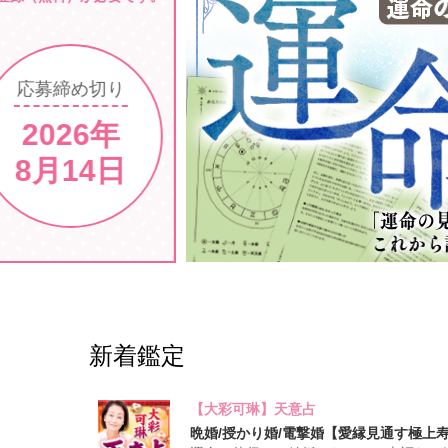
新着鑑定
【大彩可琳】天意占
晩婚/授かり婚/電撃婚【愛縁見通す極上寿