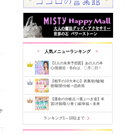
人気メニューランキング
【2人の未来予想図】あの人の本
心/急接近・告白は、〇月〇日！
【相手の10大本心】表裏/欲/嘘/秘
密/願望/分岐⇒恋終焉
【運命の分岐点⇒選ぶべき道】本
質/才能/取り巻く縁/幸福～未来
予
chevron_right
ランキング1～10位まで