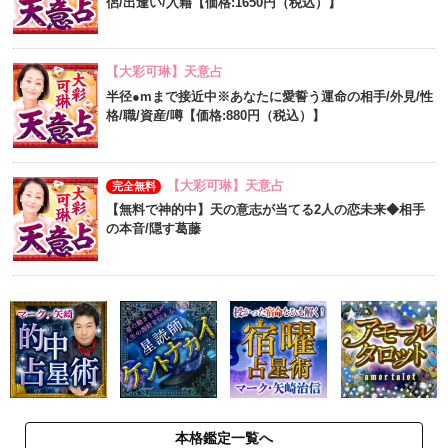
侶/出逢い/入籍【価格:1650円（税込）】
【大彩可琳】天意占
半径●mまで接近中※あなたに愛誓う運命の相手/外見/性
格/職/資産/噂【価格:880円（税込）】
【大彩可琳】天意占
完全無料
【無料で神的中】天の意志が当てる2人の恋未来◆相手
の本音/隠す葛藤
本格鑑定一覧へ