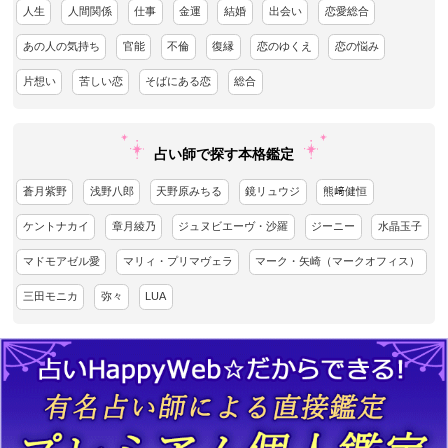
人生
人間関係
仕事
金運
結婚
出会い
恋愛総合
あの人の気持ち
官能
不倫
復縁
恋のゆくえ
恋の悩み
片想い
苦しい恋
そばにある恋
総合
占い師で探す本格鑑定
蒼月紫野
浅野八郎
天野原みちる
鏡リュウジ
熊﨑健恒
ケントナカイ
章月綾乃
ジュヌビエーヴ・沙羅
ジーニー
水晶玉子
マドモアゼル愛
マリィ・プリマヴェラ
マーク・矢崎（マークオフィス）
三田モニカ
弥々
LUA