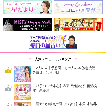
人気メニューランキング
【2人の未来予想図】あの人の本心/急接近・
告白は、〇月〇日！
【相手の10大本心】表裏/欲/嘘/秘密/願望/分
岐⇒恋終焉
【運命の分岐点⇒選ぶべき道】本質/才能/取