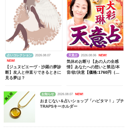
占いコレクション
2026.08.07
天意占
2026.08.06
NEW!
NEW!
気休めお断り【あの人の全感
【ジュヌビエーヴ・沙羅の夢診
情】あなたへの想いと禁忌/本
断】友人と仲直りできるときに
音/欲/決意
【価格:1760円（税
見る夢は？
込）】
お知らせ
2026.08.07
NEW!
おまじない＆占いショップ「ハピタマ！」プチ
TRAPSキーホルダー