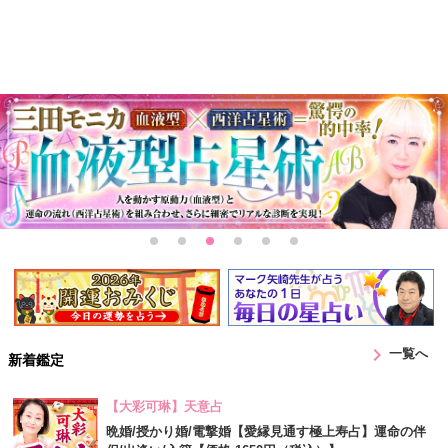
chevron_right
一覧へ
新着鑑定
【大彩可琳】天意占
晩婚/授かり婚/電撃婚【愛縁見通す極上寿占】運命の伴