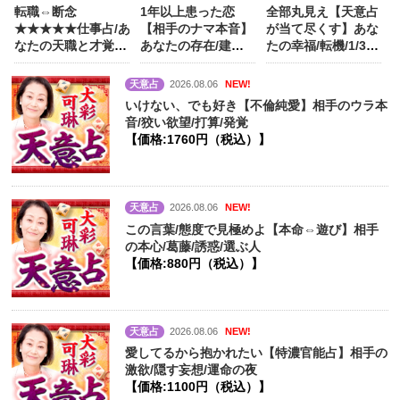
転職⇔断念
1年以上患った恋
全部丸見え【天意占
★★★★★仕事占/あ
【相手のナマ本音】
が当て尽くす】あな
なたの天職と才覚/
あなたの存在/建前/
たの幸福/転機/1/3/5
成功/味方/生涯資産
心に決めた人
【価
年後/晩年
【価
【価格:1320円（税
格:990円（税込）】
格:1540円（税
天意占
2026.08.06
NEW!
込）】
込）】
いけない、でも好き【不倫純愛】相手のウラ本
音/狡い欲望/打算/発覚
【価格:1760円（税込）】
天意占
2026.08.06
NEW!
この言葉/態度で見極めよ【本命⇔遊び】相手
の本心/葛藤/誘惑/選ぶ人
【価格:880円（税込）】
天意占
2026.08.06
NEW!
愛してるから抱かれたい【特濃官能占】相手の
激欲/隠す妄想/運命の夜
【価格:1100円（税込）】