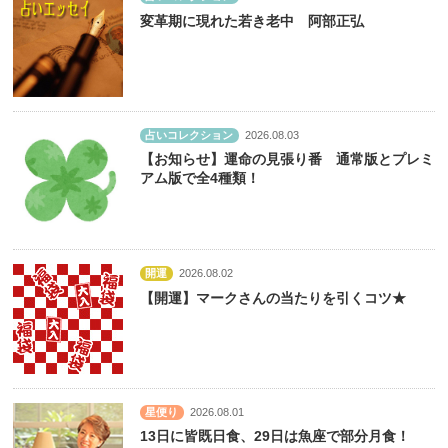
変革期に現れた若き老中 阿部正弘
占いコレクション
2026.08.03
【お知らせ】運命の見張り番 通常版とプレミ
アム版で全4種類！
開運
2026.08.02
【開運】マークさんの当たりを引くコツ★
星便り
2026.08.01
13日に皆既日食、29日は魚座で部分月食！