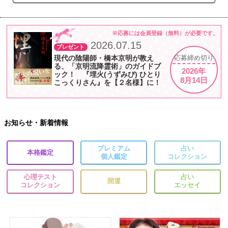
※応募には会員登録（無料）が必要です。
2026.07.15
プレゼント
現代の陰陽師・橋本京明が教え
応募
締め切り
る、「京明流降霊術」のガイドブ
2026年
ック！ 『埋火(うずみび) ひとり
8月14日
こっくりさん』を【２名様】に！
お知らせ・新着情報
プレミアム
占い
本格鑑定
個人鑑定
コレクション
心理テスト
占い
開運
コレクション
エッセイ