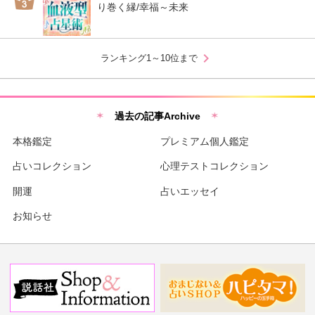
り巻く縁/幸福～未来
chevron_right
ランキング1～10位まで
過去の記事Archive
本格鑑定
プレミアム個人鑑定
占いコレクション
心理テストコレクション
開運
占いエッセイ
お知らせ