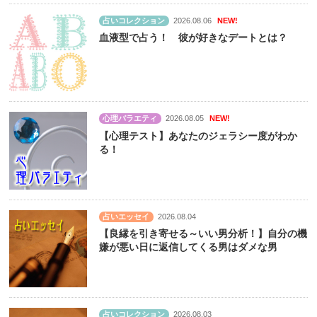
占いコレクション
2026.08.06
NEW!
血液型で占う！ 彼が好きなデートとは？
心理バラエティ
2026.08.05
NEW!
【心理テスト】あなたのジェラシー度がわか
る！
占いエッセイ
2026.08.04
【良縁を引き寄せる～いい男分析！】自分の機
嫌が悪い日に返信してくる男はダメな男
占いコレクション
2026.08.03