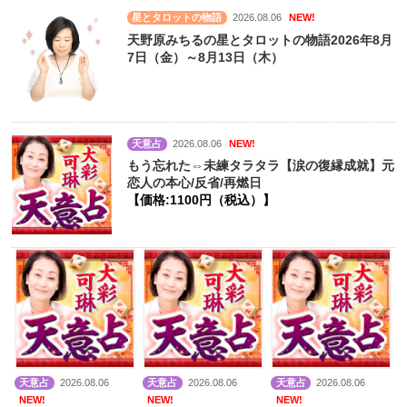
星とタロットの物語
2026.08.06
NEW!
天野原みちるの星とタロットの物語2026年8月
7日（金）～8月13日（木）
天意占
2026.08.06
NEW!
もう忘れた⇔未練タラタラ【涙の復縁成就】元
恋人の本心/反省/再燃日
【価格:1100円（税込）】
天意占
2026.08.06
天意占
2026.08.06
天意占
2026.08.06
NEW!
NEW!
NEW!