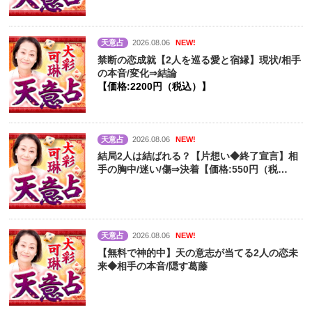
天意占
2026.08.06
NEW!
禁断の恋成就【2人を巡る愛と宿縁】現状/相手
の本音/変化⇒結論
【価格:2200円（税込）】
天意占
2026.08.06
NEW!
結局2人は結ばれる？【片想い◆終了宣言】相
手の胸中/迷い/傷⇒決着【価格:550円（税
込）】
天意占
2026.08.06
NEW!
【無料で神的中】天の意志が当てる2人の恋未
来◆相手の本音/隠す葛藤