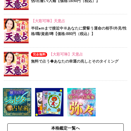
侶/出逢い/入籍【価格:1650円（税込）】
【大彩可琳】天意占
半径●mまで接近中※あなたに愛誓う運命の相手/外見/性
格/職/資産/噂【価格:880円（税込）】
【大彩可琳】天意占
完全無料
無料で占う◆あなたの幸運の兆しとそのタイミング
本格鑑定一覧へ