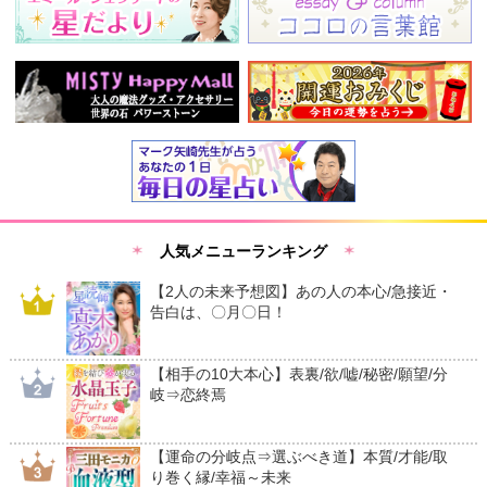
人気メニューランキング
【2人の未来予想図】あの人の本心/急接近・
告白は、〇月〇日！
【相手の10大本心】表裏/欲/嘘/秘密/願望/分
岐⇒恋終焉
【運命の分岐点⇒選ぶべき道】本質/才能/取
り巻く縁/幸福～未来