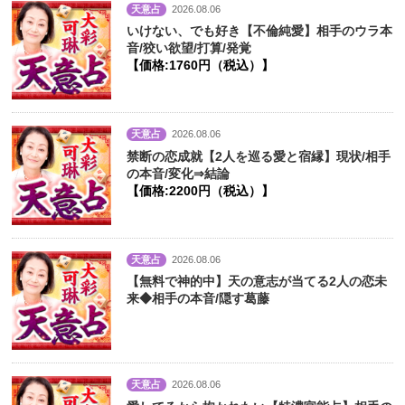
天意占
2026.08.06
いけない、でも好き【不倫純愛】相手のウラ本
音/狡い欲望/打算/発覚
【価格:1760円（税込）】
天意占
2026.08.06
禁断の恋成就【2人を巡る愛と宿縁】現状/相手
の本音/変化⇒結論
【価格:2200円（税込）】
天意占
2026.08.06
【無料で神的中】天の意志が当てる2人の恋未
来◆相手の本音/隠す葛藤
天意占
2026.08.06