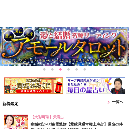
chevron_right
一覧へ
新着鑑定
【大彩可琳】天意占
晩婚/授かり婚/電撃婚【愛縁見通す極上寿占】運命の伴