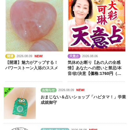
開運
2026.08.09
NEW!
天意占
2026.08.06
【開運】魅力がアップする！
気休めお断り【あの人の全感
パワーストーン入浴のススメ
情】あなたへの想いと禁忌/本
音/欲/決意
【価格:1760円（税
込）】
お知らせ
2026.08.09
NEW!
おまじない＆占いショップ「ハピタマ！」学業
成就御守