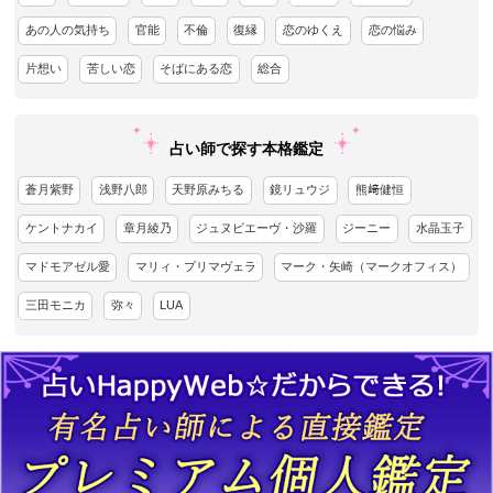
あの人の気持ち
官能
不倫
復縁
恋のゆくえ
恋の悩み
片想い
苦しい恋
そばにある恋
総合
占い師で探す本格鑑定
蒼月紫野
浅野八郎
天野原みちる
鏡リュウジ
熊﨑健恒
ケントナカイ
章月綾乃
ジュヌビエーヴ・沙羅
ジーニー
水晶玉子
マドモアゼル愛
マリィ・プリマヴェラ
マーク・矢崎（マークオフィス）
三田モニカ
弥々
LUA