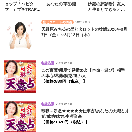
ョップ「ハピタ
あなたの存在/建前/
沙羅の夢診断】友人
マ！」プチTRAPS
心に決めた人
【価
と仲直りできるとき
キーホルダー
格:990円（税込）】
に見る夢は？
星とタロットの物語
2026.08.06
天野原みちるの星とタロットの物語2026年8月
7日（金）～8月13日（木）
天意占
2026.08.06
この言葉/態度で見極めよ【本命⇔遊び】相手
の本心/葛藤/誘惑/選ぶ人
【価格:880円（税込）】
天意占
2026.08.06
転職⇔断念★★★★★仕事占/あなたの天職と才
覚/成功/味方/生涯資産
【価格:1320円（税込）】