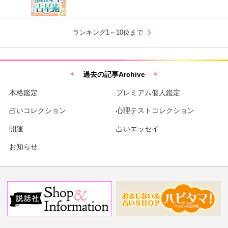
chevron_right
ランキング1～10位まで
過去の記事Archive
本格鑑定
プレミアム個人鑑定
占いコレクション
心理テストコレクション
開運
占いエッセイ
お知らせ