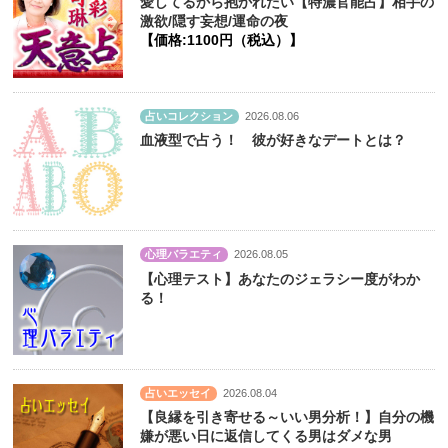
愛してるから抱かれたい【特濃官能占】相手の
激欲/隠す妄想/運命の夜
【価格:1100円（税込）】
占いコレクション
2026.08.06
血液型で占う！ 彼が好きなデートとは？
心理バラエティ
2026.08.05
【心理テスト】あなたのジェラシー度がわか
る！
占いエッセイ
2026.08.04
【良縁を引き寄せる～いい男分析！】自分の機
嫌が悪い日に返信してくる男はダメな男