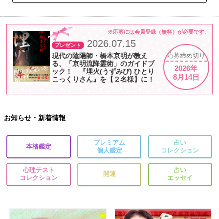
※応募には会員登録（無料）が必要です。
2026.07.15
プレゼント
現代の陰陽師・橋本京明が教え
応募
締め切り
る、「京明流降霊術」のガイドブ
2026年
ック！ 『埋火(うずみび) ひとり
8月14日
こっくりさん』を【２名様】に！
お知らせ・新着情報
プレミアム
占い
本格鑑定
個人鑑定
コレクション
心理テスト
占い
開運
コレクション
エッセイ