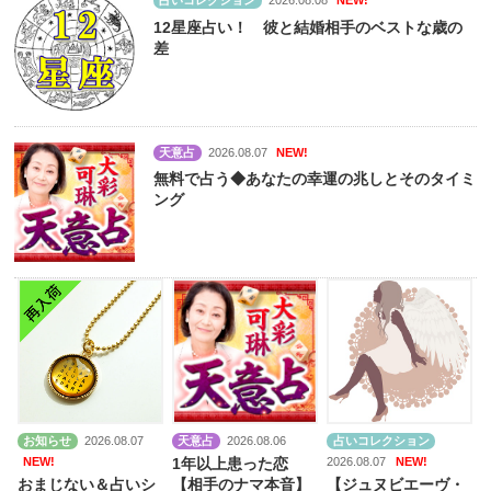
占いコレクション
2026.08.08
NEW!
12星座占い！ 彼と結婚相手のベストな歳の
差
天意占
2026.08.07
NEW!
無料で占う◆あなたの幸運の兆しとそのタイミ
ング
お知らせ
2026.08.07
天意占
2026.08.06
占いコレクション
NEW!
2026.08.07
NEW!
1年以上患った恋
おまじない＆占いシ
【相手のナマ本音】
【ジュヌビエーヴ・