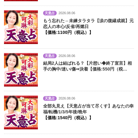
天意占
2026.08.06
もう忘れた⇔未練タラタラ【涙の復縁成就】元
恋人の本心/反省/再燃日
【価格:1100円（税込）】
天意占
2026.08.06
結局2人は結ばれる？【片想い◆終了宣言】相
手の胸中/迷い/傷⇒決着【価格:550円（税
込）】
天意占
2026.08.06
全部丸見え【天意占が当て尽くす】あなたの幸
福/転機/1/3/5年後/晩年
【価格:1540円（税込）】