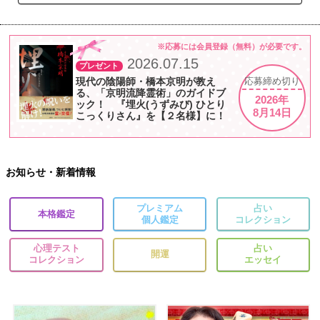
※応募には会員登録（無料）が必要です。
2026.07.15
プレゼント
現代の陰陽師・橋本京明が教え
応募
締め切り
る、「京明流降霊術」のガイドブ
2026年
ック！ 『埋火(うずみび) ひとり
8月14日
こっくりさん』を【２名様】に！
お知らせ・新着情報
プレミアム
占い
本格鑑定
個人鑑定
コレクション
心理テスト
占い
開運
コレクション
エッセイ