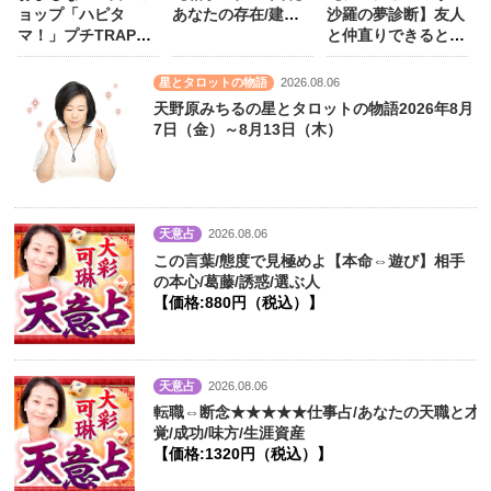
ョップ「ハピタ
あなたの存在/建前/
沙羅の夢診断】友人
マ！」プチTRAPS
心に決めた人
【価
と仲直りできるとき
キーホルダー
格:990円（税込）】
に見る夢は？
星とタロットの物語
2026.08.06
天野原みちるの星とタロットの物語2026年8月
7日（金）～8月13日（木）
天意占
2026.08.06
この言葉/態度で見極めよ【本命⇔遊び】相手
の本心/葛藤/誘惑/選ぶ人
【価格:880円（税込）】
天意占
2026.08.06
転職⇔断念★★★★★仕事占/あなたの天職と才
覚/成功/味方/生涯資産
【価格:1320円（税込）】