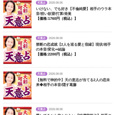
天意占
2026.08.06
いけない、でも好き【不倫純愛】相手のウラ本
音/狡い欲望/打算/発覚
【価格:1760円（税込）】
天意占
2026.08.06
禁断の恋成就【2人を巡る愛と宿縁】現状/相手
の本音/変化⇒結論
【価格:2200円（税込）】
天意占
2026.08.06
【無料で神的中】天の意志が当てる2人の恋未
来◆相手の本音/隠す葛藤
天意占
2026.08.06