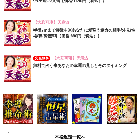
侶/出逢い/入籍【価格:1650円（税込）】
【大彩可琳】天意占
半径●mまで接近中※あなたに愛誓う運命の相手/外見/性
格/職/資産/噂【価格:880円（税込）】
【大彩可琳】天意占
完全無料
無料で占う◆あなたの幸運の兆しとそのタイミング
本格鑑定一覧へ