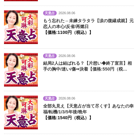
天意占
2026.08.06
もう忘れた⇔未練タラタラ【涙の復縁成就】元
恋人の本心/反省/再燃日
【価格:1100円（税込）】
天意占
2026.08.06
結局2人は結ばれる？【片想い◆終了宣言】相
手の胸中/迷い/傷⇒決着【価格:550円（税
込）】
天意占
2026.08.06
全部丸見え【天意占が当て尽くす】あなたの幸
福/転機/1/3/5年後/晩年
【価格:1540円（税込）】