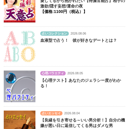
愛してるから抱かれたい【特濃官能占】相手の
激欲/隠す妄想/運命の夜
【価格:1100円（税込）】
占いコレクション
2026.08.06
血液型で占う！ 彼が好きなデートとは？
心理バラエティ
2026.08.05
【心理テスト】あなたのジェラシー度がわか
る！
占いエッセイ
2026.08.04
【良縁を引き寄せる～いい男分析！】自分の機
嫌が悪い日に返信してくる男はダメな男