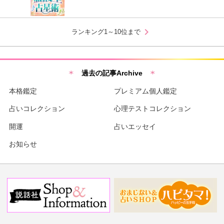
chevron_right
ランキング1～10位まで
過去の記事Archive
本格鑑定
プレミアム個人鑑定
占いコレクション
心理テストコレクション
開運
占いエッセイ
お知らせ