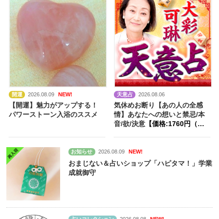
開運
2026.08.09
NEW!
天意占
2026.08.06
【開運】魅力がアップする！
気休めお断り【あの人の全感
パワーストーン入浴のススメ
情】あなたへの想いと禁忌/本
音/欲/決意
【価格:1760円（税
込）】
お知らせ
2026.08.09
NEW!
おまじない＆占いショップ「ハピタマ！」学業
成就御守