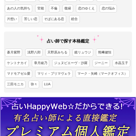
あの人の気持ち
官能
不倫
復縁
恋のゆくえ
恋の悩み
片想い
苦しい恋
そばにある恋
総合
占い師で探す本格鑑定
蒼月紫野
浅野八郎
天野原みちる
鏡リュウジ
熊﨑健恒
ケントナカイ
章月綾乃
ジュヌビエーヴ・沙羅
ジーニー
水晶玉子
マドモアゼル愛
マリィ・プリマヴェラ
マーク・矢崎（マークオフィス）
三田モニカ
弥々
LUA