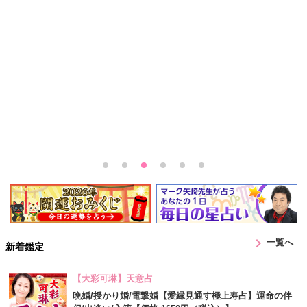
chevron_right
一覧へ
新着鑑定
【大彩可琳】天意占
晩婚/授かり婚/電撃婚【愛縁見通す極上寿占】運命の伴