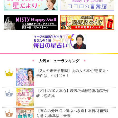
人気メニューランキング
【2人の未来予想図】あの人の本心/急接近・
告白は、〇月〇日！
【相手の10大本心】表裏/欲/嘘/秘密/願望/分
岐⇒恋終焉
【運命の分岐点⇒選ぶべき道】本質/才能/取
り巻く縁/幸福～未来