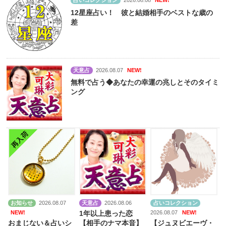
占いコレクション
2026.08.08
NEW!
12星座占い！ 彼と結婚相手のベストな歳の
差
天意占
2026.08.07
NEW!
無料で占う◆あなたの幸運の兆しとそのタイミ
ング
お知らせ
2026.08.07
天意占
2026.08.06
占いコレクション
NEW!
2026.08.07
NEW!
1年以上患った恋
おまじない＆占いシ
【相手のナマ本音】
【ジュヌビエーヴ・