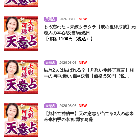
天意占
2026.08.06
NEW!
もう忘れた⇔未練タラタラ【涙の復縁成就】元
恋人の本心/反省/再燃日
【価格:1100円（税込）】
天意占
2026.08.06
NEW!
結局2人は結ばれる？【片想い◆終了宣言】相
手の胸中/迷い/傷⇒決着【価格:550円（税
込）】
天意占
2026.08.06
NEW!
【無料で神的中】天の意志が当てる2人の恋未
来◆相手の本音/隠す葛藤