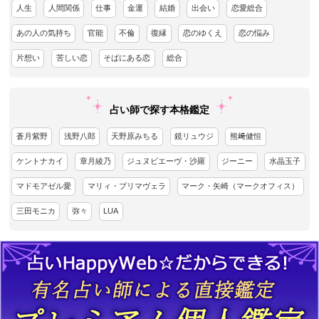
人生
人間関係
仕事
金運
結婚
出会い
恋愛総合
あの人の気持ち
官能
不倫
復縁
恋のゆくえ
恋の悩み
片想い
苦しい恋
そばにある恋
総合
占い師で探す本格鑑定
蒼月紫野
浅野八郎
天野原みちる
鏡リュウジ
熊﨑健恒
ケントナカイ
章月綾乃
ジュヌビエーヴ・沙羅
ジーニー
水晶玉子
マドモアゼル愛
マリィ・プリマヴェラ
マーク・矢崎（マークオフィス）
三田モニカ
弥々
LUA