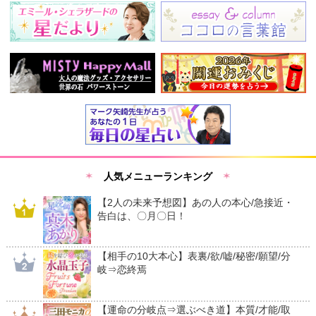
人気メニューランキング
【2人の未来予想図】あの人の本心/急接近・
告白は、〇月〇日！
【相手の10大本心】表裏/欲/嘘/秘密/願望/分
岐⇒恋終焉
【運命の分岐点⇒選ぶべき道】本質/才能/取