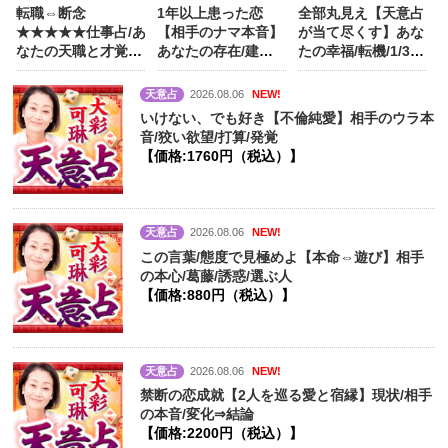
転職⇔断念
1年以上患った恋
全部丸見え【天意占
★★★★★仕事占/あ
【相手のナマ本音】
が当て尽くす】あな
なたの天職と才覚/
あなたの存在/建前/
たの幸福/転機/1/3/5
成功/味方/生涯資産
心に決めた人
【価
年後/晩年
【価
【価格:1320円（税
格:990円（税込）】
格:1540円（税
天意占
2026.08.06
NEW!
込）】
込）】
いけない、でも好き【不倫純愛】相手のウラ本
音/狡い欲望/打算/発覚
【価格:1760円（税込）】
天意占
2026.08.06
NEW!
この言葉/態度で見極めよ【本命⇔遊び】相手
の本心/葛藤/誘惑/選ぶ人
【価格:880円（税込）】
天意占
2026.08.06
NEW!
禁断の恋成就【2人を巡る愛と宿縁】現状/相手
の本音/変化⇒結論
【価格:2200円（税込）】