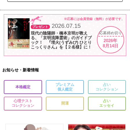
※応募には会員登録（無料）が必要です。
2026.07.15
プレゼント
現代の陰陽師・橋本京明が教え
応募
締め切り
る、「京明流降霊術」のガイドブ
2026年
ック！ 『埋火(うずみび) ひとり
8月14日
こっくりさん』を【２名様】に！
お知らせ・新着情報
プレミアム
占い
本格鑑定
個人鑑定
コレクション
心理テスト
占い
開運
コレクション
エッセイ