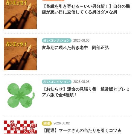
【良縁を引き寄せる～いい男分析！】自分の機
嫌が悪い日に返信してくる男はダメな男
占いコレクション
2026.08.03
変革期に現れた若き老中 阿部正弘
占いコレクション
2026.08.03
【お知らせ】運命の見張り番 通常版とプレミ
アム版で全4種類！
開運
2026.08.02
【開運】マークさんの当たりを引くコツ★