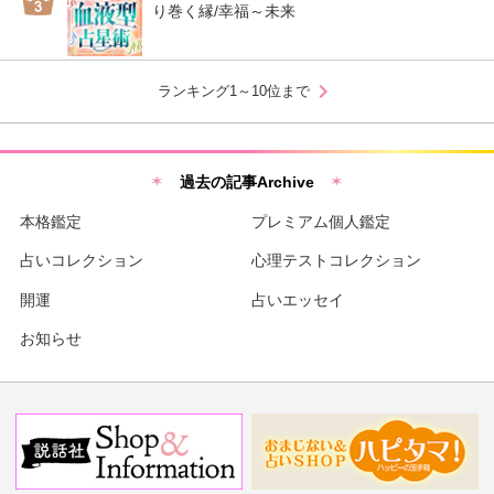
り巻く縁/幸福～未来
chevron_right
ランキング1～10位まで
過去の記事Archive
本格鑑定
プレミアム個人鑑定
占いコレクション
心理テストコレクション
開運
占いエッセイ
お知らせ