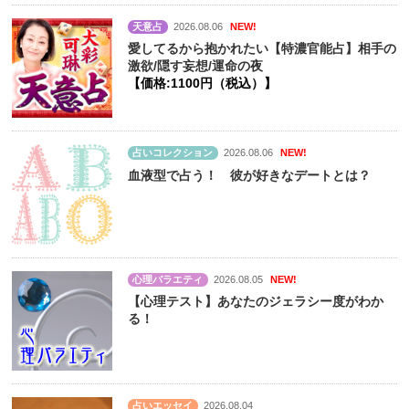
天意占
2026.08.06
NEW!
愛してるから抱かれたい【特濃官能占】相手の
激欲/隠す妄想/運命の夜
【価格:1100円（税込）】
占いコレクション
2026.08.06
NEW!
血液型で占う！ 彼が好きなデートとは？
心理バラエティ
2026.08.05
NEW!
【心理テスト】あなたのジェラシー度がわか
る！
占いエッセイ
2026.08.04