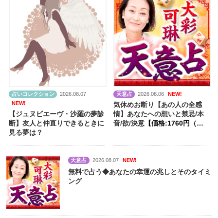
占いコレクション
2026.08.07
天意占
2026.08.06
NEW!
NEW!
気休めお断り【あの人の全感
【ジュヌビエーヴ・沙羅の夢診
情】あなたへの想いと禁忌/本
断】友人と仲直りできるときに
音/欲/決意
【価格:1760円（税
見る夢は？
込）】
天意占
2026.08.07
NEW!
無料で占う◆あなたの幸運の兆しとそのタイミ
ング