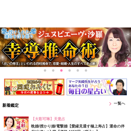
chevron_right
一覧へ
新着鑑定
【大彩可琳】天意占
晩婚/授かり婚/電撃婚【愛縁見通す極上寿占】運命の伴