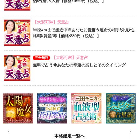
侶/出逢い/入籍【価格:1650円（税込）】
【大彩可琳】天意占
半径●mまで接近中※あなたに愛誓う運命の相手/外見/性
格/職/資産/噂【価格:880円（税込）】
【大彩可琳】天意占
完全無料
無料で占う◆あなたの幸運の兆しとそのタイミング
本格鑑定一覧へ