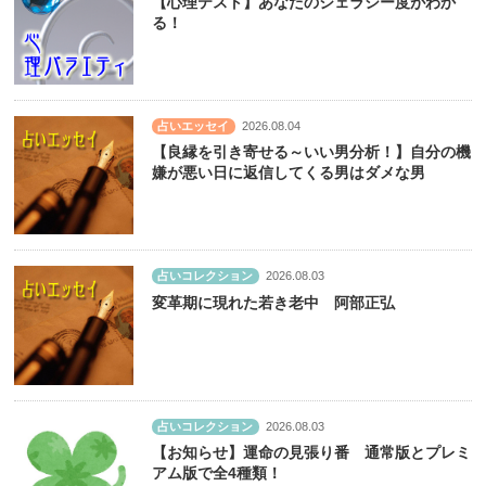
【心理テスト】あなたのジェラシー度がわか
る！
占いエッセイ
2026.08.04
【良縁を引き寄せる～いい男分析！】自分の機
嫌が悪い日に返信してくる男はダメな男
占いコレクション
2026.08.03
変革期に現れた若き老中 阿部正弘
占いコレクション
2026.08.03
【お知らせ】運命の見張り番 通常版とプレミ
アム版で全4種類！