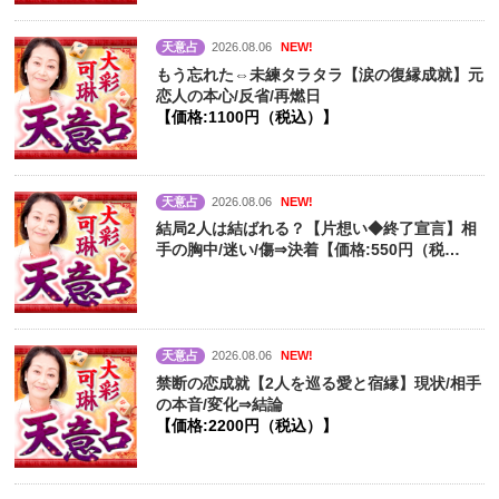
天意占
2026.08.06
NEW!
もう忘れた⇔未練タラタラ【涙の復縁成就】元
恋人の本心/反省/再燃日
【価格:1100円（税込）】
天意占
2026.08.06
NEW!
結局2人は結ばれる？【片想い◆終了宣言】相
手の胸中/迷い/傷⇒決着【価格:550円（税
込）】
天意占
2026.08.06
NEW!
禁断の恋成就【2人を巡る愛と宿縁】現状/相手
の本音/変化⇒結論
【価格:2200円（税込）】