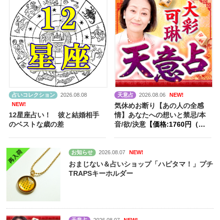
占いコレクション
2026.08.08
天意占
2026.08.06
NEW!
NEW!
気休めお断り【あの人の全感
12星座占い！ 彼と結婚相手
情】あなたへの想いと禁忌/本
のベストな歳の差
音/欲/決意
【価格:1760円（税
込）】
お知らせ
2026.08.07
NEW!
おまじない＆占いショップ「ハピタマ！」プチ
TRAPSキーホルダー