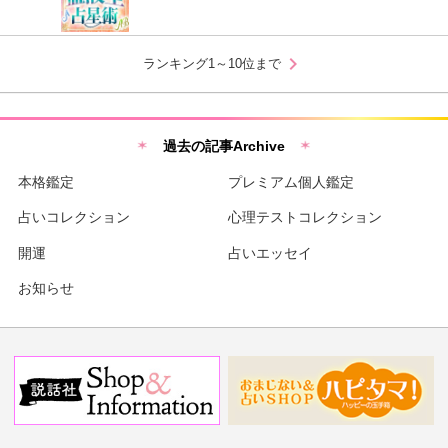
chevron_right
ランキング1～10位まで
過去の記事Archive
本格鑑定
プレミアム個人鑑定
占いコレクション
心理テストコレクション
開運
占いエッセイ
お知らせ