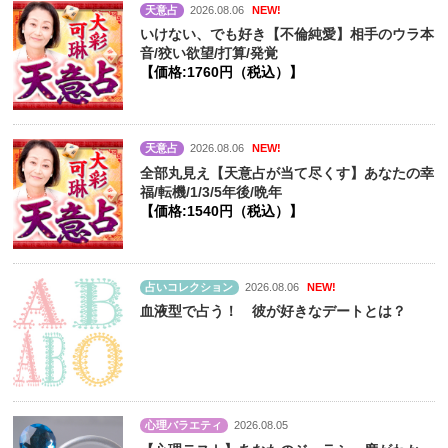
天意占
2026.08.06
NEW!
いけない、でも好き【不倫純愛】相手のウラ本
音/狡い欲望/打算/発覚
【価格:1760円（税込）】
天意占
2026.08.06
NEW!
全部丸見え【天意占が当て尽くす】あなたの幸
福/転機/1/3/5年後/晩年
【価格:1540円（税込）】
占いコレクション
2026.08.06
NEW!
血液型で占う！ 彼が好きなデートとは？
心理バラエティ
2026.08.05