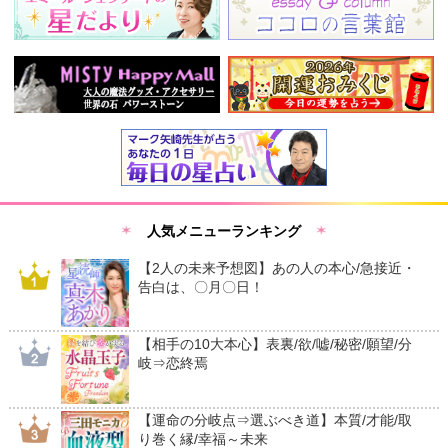
人気メニューランキング
【2人の未来予想図】あの人の本心/急接近・
告白は、〇月〇日！
【相手の10大本心】表裏/欲/嘘/秘密/願望/分
岐⇒恋終焉
【運命の分岐点⇒選ぶべき道】本質/才能/取
り巻く縁/幸福～未来