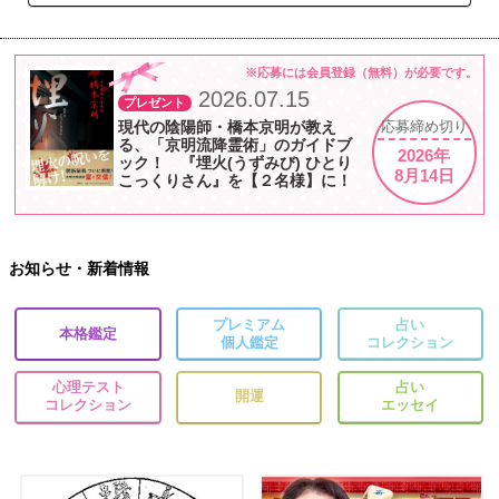
※応募には会員登録（無料）が必要です。
2026.07.15
プレゼント
現代の陰陽師・橋本京明が教え
応募
締め切り
る、「京明流降霊術」のガイドブ
2026年
ック！ 『埋火(うずみび) ひとり
8月14日
こっくりさん』を【２名様】に！
お知らせ・新着情報
プレミアム
占い
本格鑑定
個人鑑定
コレクション
心理テスト
占い
開運
コレクション
エッセイ