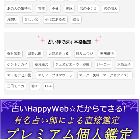
あの人の気持ち
官能
不倫
復縁
恋のゆくえ
恋の悩み
片想い
苦しい恋
そばにある恋
総合
占い師で探す本格鑑定
蒼月紫野
浅野八郎
天野原みちる
鏡リュウジ
熊﨑健恒
ケントナカイ
章月綾乃
ジュヌビエーヴ・沙羅
ジーニー
水晶玉子
マドモアゼル愛
マリィ・プリマヴェラ
マーク・矢崎（マークオフィス）
三田モニカ
弥々
LUA