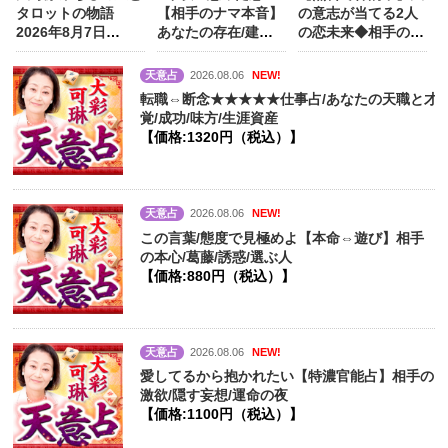
タロットの物語
【相手のナマ本音】
の意志が当てる2人
2026年8月7日
あなたの存在/建前/
の恋未来◆相手の本
（金）～8月13日
心に決めた人
【価
音/隠す葛藤
（木）
格:990円（税込）】
天意占
2026.08.06
NEW!
転職⇔断念★★★★★仕事占/あなたの天職と才
覚/成功/味方/生涯資産
【価格:1320円（税込）】
天意占
2026.08.06
NEW!
この言葉/態度で見極めよ【本命⇔遊び】相手
の本心/葛藤/誘惑/選ぶ人
【価格:880円（税込）】
天意占
2026.08.06
NEW!
愛してるから抱かれたい【特濃官能占】相手の
激欲/隠す妄想/運命の夜
【価格:1100円（税込）】