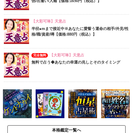
侶/出逢い/入籍【価格:1650円（税込）】
【大彩可琳】天意占
半径●mまで接近中※あなたに愛誓う運命の相手/外見/性
格/職/資産/噂【価格:880円（税込）】
【大彩可琳】天意占
完全無料
無料で占う◆あなたの幸運の兆しとそのタイミング
本格鑑定一覧へ