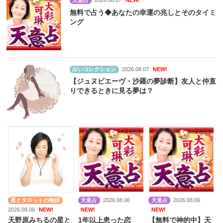
天意占
2026.08.07
NEW!
無料で占う◆あなたの幸運の兆しとそのタイミ
ング
占いコレクション
2026.08.07
NEW!
【ジュヌビエーヴ・沙羅の夢診断】友人と仲直
りできるときに見る夢は？
星とタロットの物語
天意占
2026.08.06
天意占
2026.08.06
2026.08.06
NEW!
NEW!
NEW!
天野原みちるの星と
1年以上患った恋
【無料で神的中】天