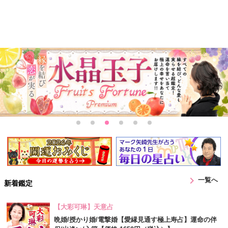
chevron_right
一覧へ
新着鑑定
【大彩可琳】天意占
晩婚/授かり婚/電撃婚【愛縁見通す極上寿占】運命の伴