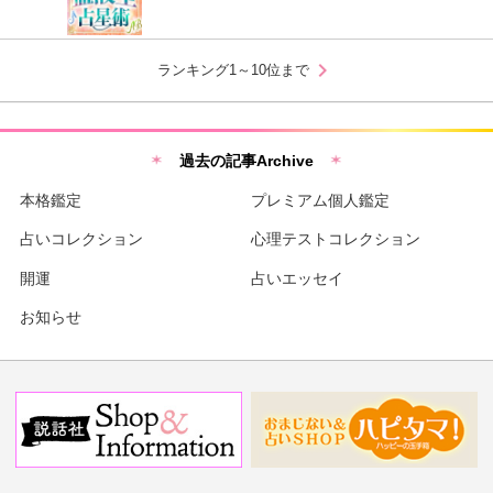
chevron_right
ランキング1～10位まで
過去の記事Archive
本格鑑定
プレミアム個人鑑定
占いコレクション
心理テストコレクション
開運
占いエッセイ
お知らせ