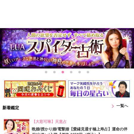
chevron_right
一覧へ
新着鑑定
【大彩可琳】天意占
晩婚/授かり婚/電撃婚【愛縁見通す極上寿占】運命の伴