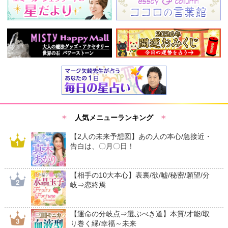
人気メニューランキング
【2人の未来予想図】あの人の本心/急接近・
告白は、〇月〇日！
【相手の10大本心】表裏/欲/嘘/秘密/願望/分
岐⇒恋終焉
【運命の分岐点⇒選ぶべき道】本質/才能/取
り巻く縁/幸福～未来