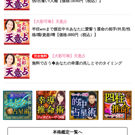
侶/出逢い/入籍【価格:1650円（税込）】
【大彩可琳】天意占
半径●mまで接近中※あなたに愛誓う運命の相手/外見/性
格/職/資産/噂【価格:880円（税込）】
【大彩可琳】天意占
完全無料
無料で占う◆あなたの幸運の兆しとそのタイミング
本格鑑定一覧へ