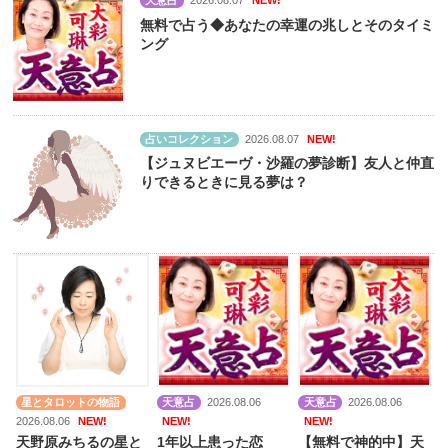
天意占
2026.08.07
NEW!
無料で占う◆あなたの幸運の兆しとそのタイミ
ング
占いコレクション
2026.08.07
NEW!
【ジュヌビエーヴ・沙羅の夢診断】友人と仲直
りできるときに見る夢は？
星とタロットの物語
天意占
2026.08.06
天意占
2026.08.06
2026.08.06
NEW!
NEW!
NEW!
天野原みちるの星と
1年以上患った恋
【無料で神的中】天