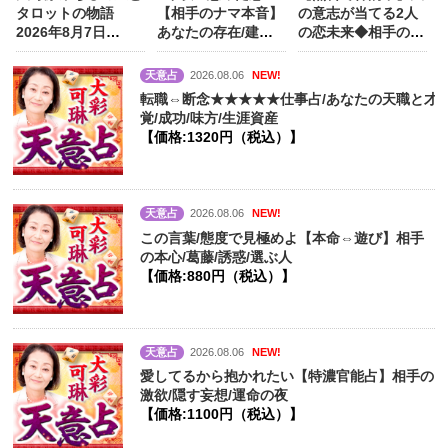
タロットの物語
【相手のナマ本音】
の意志が当てる2人
2026年8月7日
あなたの存在/建前/
の恋未来◆相手の本
（金）～8月13日
心に決めた人
【価
音/隠す葛藤
（木）
格:990円（税込）】
天意占
2026.08.06
NEW!
転職⇔断念★★★★★仕事占/あなたの天職と才
覚/成功/味方/生涯資産
【価格:1320円（税込）】
天意占
2026.08.06
NEW!
この言葉/態度で見極めよ【本命⇔遊び】相手
の本心/葛藤/誘惑/選ぶ人
【価格:880円（税込）】
天意占
2026.08.06
NEW!
愛してるから抱かれたい【特濃官能占】相手の
激欲/隠す妄想/運命の夜
【価格:1100円（税込）】