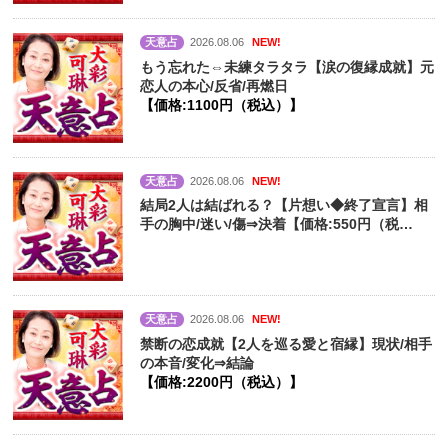
天意占
2026.08.06
NEW!
もう忘れた⇔未練タラタラ【涙の復縁成就】元
恋人の本心/反省/再燃日
【価格:1100円（税込）】
天意占
2026.08.06
NEW!
結局2人は結ばれる？【片想い◆終了宣言】相
手の胸中/迷い/傷⇒決着【価格:550円（税
込）】
天意占
2026.08.06
NEW!
禁断の恋成就【2人を巡る愛と宿縁】現状/相手
の本音/変化⇒結論
【価格:2200円（税込）】