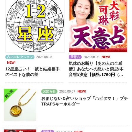
占いコレクション
2026.08.08
天意占
2026.08.06
NEW!
NEW!
気休めお断り【あの人の全感
12星座占い！ 彼と結婚相手
情】あなたへの想いと禁忌/本
のベストな歳の差
音/欲/決意
【価格:1760円（税
込）】
お知らせ
2026.08.07
NEW!
おまじない＆占いショップ「ハピタマ！」プチ
TRAPSキーホルダー