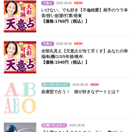
天意占
2026.08.06
NEW!
いけない、でも好き【不倫純愛】相手のウラ本
音/狡い欲望/打算/発覚
【価格:1760円（税込）】
天意占
2026.08.06
NEW!
全部丸見え【天意占が当て尽くす】あなたの幸
福/転機/1/3/5年後/晩年
【価格:1540円（税込）】
占いコレクション
2026.08.06
NEW!
血液型で占う！ 彼が好きなデートとは？
心理バラエティ
2026.08.05