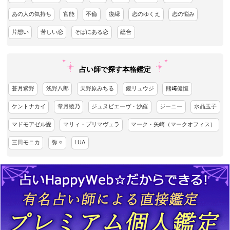
あの人の気持ち
官能
不倫
復縁
恋のゆくえ
恋の悩み
片想い
苦しい恋
そばにある恋
総合
占い師で探す本格鑑定
蒼月紫野
浅野八郎
天野原みちる
鏡リュウジ
熊﨑健恒
ケントナカイ
章月綾乃
ジュヌビエーヴ・沙羅
ジーニー
水晶玉子
マドモアゼル愛
マリィ・プリマヴェラ
マーク・矢崎（マークオフィス）
三田モニカ
弥々
LUA