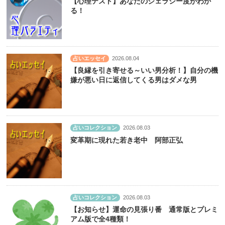
【心理テスト】あなたのジェラシー度がわか
る！
占いエッセイ
2026.08.04
【良縁を引き寄せる～いい男分析！】自分の機
嫌が悪い日に返信してくる男はダメな男
占いコレクション
2026.08.03
変革期に現れた若き老中 阿部正弘
占いコレクション
2026.08.03
【お知らせ】運命の見張り番 通常版とプレミ
アム版で全4種類！