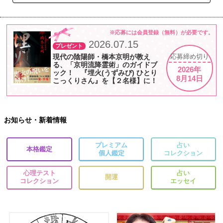
※応募には会員登録（無料）が必要です。
2026.07.15
プレゼント
現代の陰陽師・橋本京明が教え
応募
締め切り
る、「京明流降霊術」のガイドブ
2026年
ック！ 『埋火(うずみび) ひとり
8月14日
こっくりさん』を【２名様】に！
お知らせ・新着情報
プレミアム
占い
本格鑑定
個人鑑定
コレクション
心理テスト
占い
開運
コレクション
エッセイ