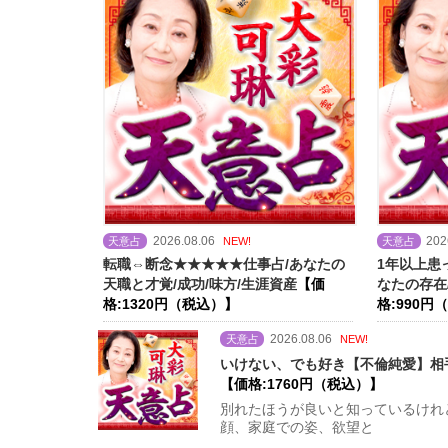
2026.08.06
202
天意占
NEW!
天意占
転職⇔断念★★★★★仕事占/あなたの
1年以上患
天職と才覚/成功/味方/生涯資産
【価
なたの存在
格:1320円（税込）】
格:990円
2026.08.06
天意占
NEW!
いけない、でも好き【不倫純愛】相手
【価格:1760円（税込）】
別れたほうが良いと知っているけれ
顔、家庭での姿、欲望と