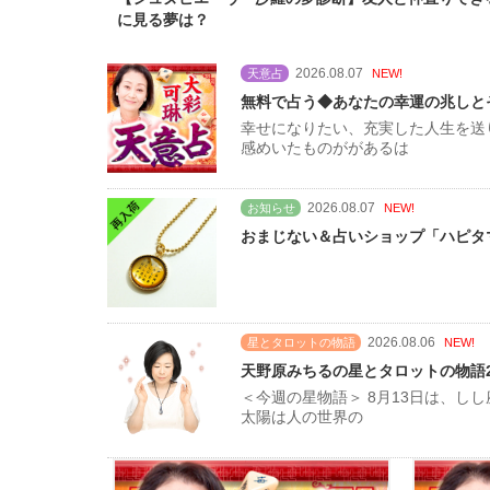
に見る夢は？
2026.08.07
天意占
NEW!
無料で占う◆あなたの幸運の兆しと
幸せになりたい、充実した人生を送
感めいたものががあるは
2026.08.07
お知らせ
NEW!
おまじない＆占いショップ「ハピタマ
2026.08.06
星とタロットの物語
NEW!
天野原みちるの星とタロットの物語20
＜今週の星物語＞ 8月13日は、
太陽は人の世界の