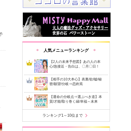
予
人気メニューランキング
【2人の未来予想図】あの人の本
心/急接近・告白は、〇月〇日！
【相手の10大本心】表裏/欲/嘘/秘
密/願望/分岐⇒恋終焉
【運命の分岐点⇒選ぶべき道】本
質/才能/取り巻く縁/幸福～未来
。
chevron_right
ランキング1～10位まで