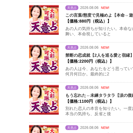
2026.08.06
天意占
NEW!
この言葉/態度で見極めよ【本命⇔遊
【価格:880円（税込）】
あの人の気持ちが知りたい。本命な
舞い、本命視していると
2026.08.06
天意占
NEW!
禁断の恋成就【2人を巡る愛と宿縁】
【価格:2200円（税込）】
あの人は今、あなたをどう思ってい
何月何日か。最終的に2
2026.08.06
天意占
NEW!
もう忘れた⇔未練タラタラ【涙の復縁
【価格:1100円（税込）】
別れた恋人の本音を知りたい。一度
本当の気持ち、反省と後
2026.08.06
天意占
NEW!