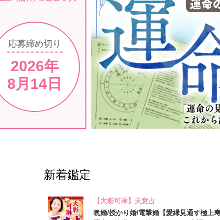
新着鑑定
【大彩可琳】天意占
晩婚/授かり婚/電撃婚【愛縁見通す極上寿