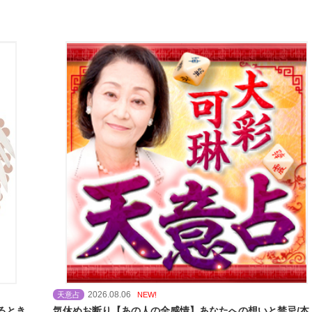
2026.08.06
天意占
NEW!
るとき
気休めお断り【あの人の全感情】あなたへの想いと禁忌/本