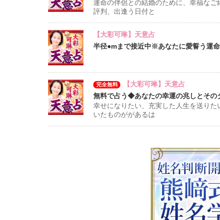
運命の伴侶との結婚のために、幸福なご
評判、出逢う日付と
【大彩可琳】天意占
半径●mまで接近中※あなたに愛誓う運命の相
【大彩可琳】天意占
完全無料
無料で占う◆あなたの幸運の兆しとその
幸せになりたい、充実した人生を送りた
いたものががあるは