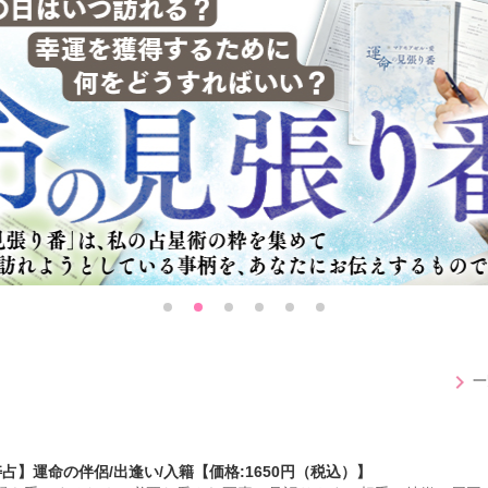
chevron_right
一
占】運命の伴侶/出逢い/入籍【価格:1650円（税込）】