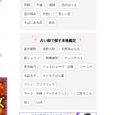
の
官能
不倫
復縁
恋のゆくえ
恋の悩み
片想い
苦しい恋
そばにある恋
総合
占い師で探す本格鑑定
蒼月紫野
浅野八郎
天野原みちる
め
鏡リュウジ
熊﨑健恒
ケントナカイ
章月綾乃
ジュヌビエーヴ・沙羅
ジーニー
水晶玉子
マドモアゼル愛
マリィ・プリマヴェラ
マーク・矢崎（マークオフィス）
三田モニカ
弥々
LUA