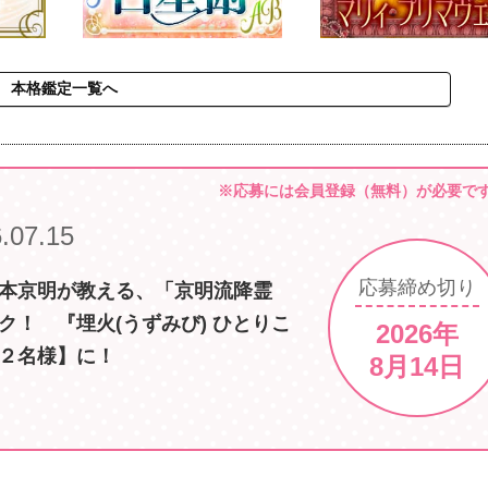
本格鑑定一覧へ
※応募には会員登録（無料）が必要で
.07.15
応募
締め切り
本京明が教える、「京明流降霊
ク！ 『埋火(うずみび) ひとりこ
2026年
２名様】に！
8月14日