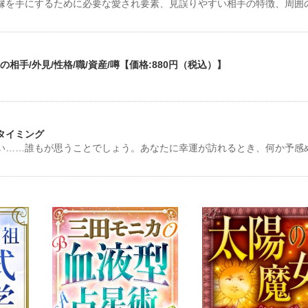
縁を手にするために必要な愛され要素、見誤りやすい相手の特徴、周囲
手/外見/性格/職/資産/噂【価格:880円（税込）】
タイミング
い……誰もが思うことでしょう。あなたに幸運が訪れるとき、何か予感