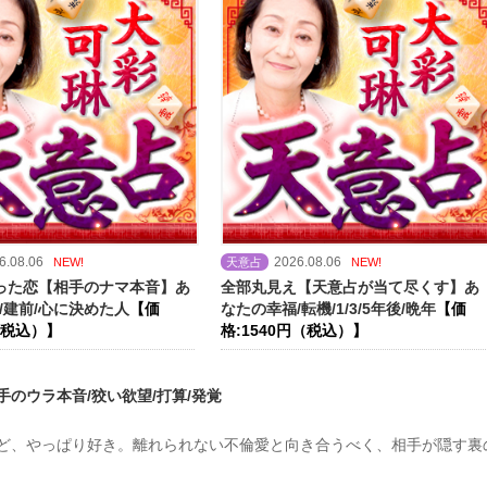
6.08.06
2026.08.06
NEW!
天意占
NEW!
った恋【相手のナマ本音】あ
全部丸見え【天意占が当て尽くす】あ
/建前/心に決めた人
【価
なたの幸福/転機/1/3/5年後/晩年
【価
（税込）】
格:1540円（税込）】
のウラ本音/狡い欲望/打算/発覚
ど、やっぱり好き。離れられない不倫愛と向き合うべく、相手が隠す裏