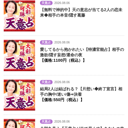
天意占
2026.08.06
【無料で神的中】天の意志が当てる2人の恋未
来◆相手の本音/隠す葛藤
天意占
2026.08.06
愛してるから抱かれたい【特濃官能占】相手の
激欲/隠す妄想/運命の夜
【価格:1100円（税込）】
天意占
2026.08.06
結局2人は結ばれる？【片想い◆終了宣言】相
手の胸中/迷い/傷⇒決着
【価格:550円（税込）】
天意占
2026.08.06