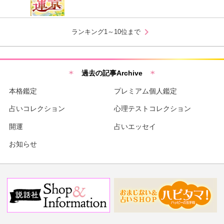
chevron_right
ランキング1～10位まで
過去の記事Archive
本格鑑定
プレミアム個人鑑定
占いコレクション
心理テストコレクション
開運
占いエッセイ
お知らせ