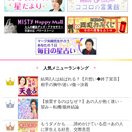
人気メニューランキング
結局2人は結ばれる？【片想い◆終了宣言】
相手の胸中/迷い/傷⇒決着
【放置するのはなぜ？】あの人が抱く迷い・
望み～転機/最終結論
もうダメかも……諦めかけている恋⇒あの人
に芽生える好意、交際意思