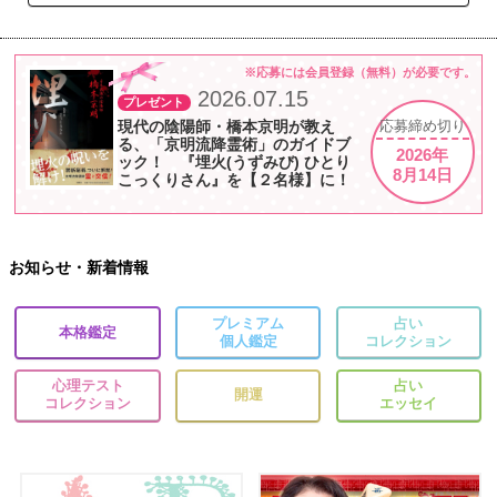
※応募には会員登録（無料）が必要です。
2026.07.15
プレゼント
現代の陰陽師・橋本京明が教え
応募
締め切り
る、「京明流降霊術」のガイドブ
2026年
ック！ 『埋火(うずみび) ひとり
8月14日
こっくりさん』を【２名様】に！
お知らせ・新着情報
プレミアム
占い
本格鑑定
個人鑑定
コレクション
心理テスト
占い
開運
コレクション
エッセイ