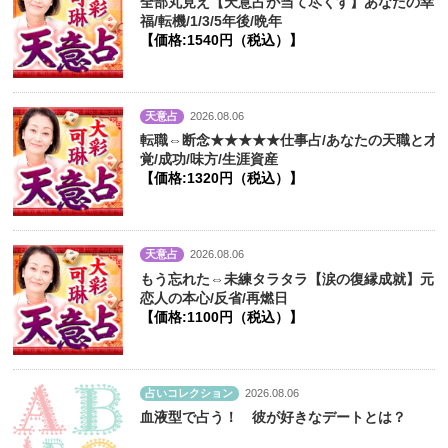
全部丸見え【天意占が当て尽くす】あなたの幸
福/転機/1/3/5年後/晩年
【価格:1540円（税込）】
天意占
2026.08.06
転職⇔断念★★★★★仕事占/あなたの天職と才
覚/成功/味方/生涯資産
【価格:1320円（税込）】
天意占
2026.08.06
もう忘れた⇔未練タラタラ【涙の復縁成就】元
恋人の本心/反省/再燃日
【価格:1100円（税込）】
占いコレクション
2026.08.06
血液型で占う！ 彼が好きなデートとは？