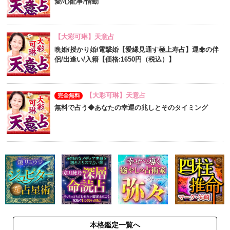
愛/心配事/情動
【大彩可琳】天意占
晩婚/授かり婚/電撃婚【愛縁見通す極上寿占】運命の伴
侶/出逢い/入籍【価格:1650円（税込）】
【大彩可琳】天意占
完全無料
無料で占う◆あなたの幸運の兆しとそのタイミング
本格鑑定一覧へ