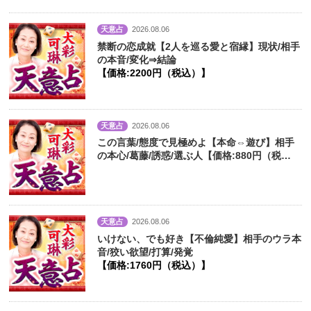
天意占
2026.08.06
禁断の恋成就【2人を巡る愛と宿縁】現状/相手
の本音/変化⇒結論
【価格:2200円（税込）】
天意占
2026.08.06
この言葉/態度で見極めよ【本命⇔遊び】相手
の本心/葛藤/誘惑/選ぶ人【価格:880円（税
込）】
天意占
2026.08.06
いけない、でも好き【不倫純愛】相手のウラ本
音/狡い欲望/打算/発覚
【価格:1760円（税込）】