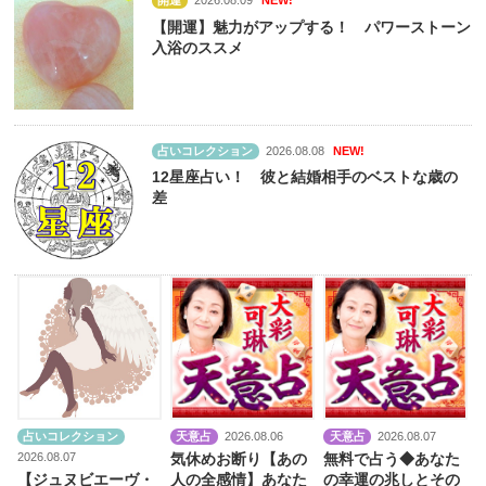
開運
2026.08.09
NEW!
【開運】魅力がアップする！ パワーストーン
入浴のススメ
占いコレクション
2026.08.08
NEW!
12星座占い！ 彼と結婚相手のベストな歳の
差
占いコレクション
天意占
2026.08.06
天意占
2026.08.07
2026.08.07
気休めお断り【あの
無料で占う◆あなた
【ジュヌビエーヴ・
人の全感情】あなた
の幸運の兆しとその