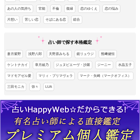
あの人の気持ち
官能
不倫
復縁
恋のゆくえ
恋の悩み
片想い
苦しい恋
そばにある恋
総合
占い師で探す本格鑑定
蒼月紫野
浅野八郎
天野原みちる
鏡リュウジ
熊﨑健恒
ケントナカイ
章月綾乃
ジュヌビエーヴ・沙羅
ジーニー
水晶玉子
マドモアゼル愛
マリィ・プリマヴェラ
マーク・矢崎（マークオフィス）
三田モニカ
弥々
LUA