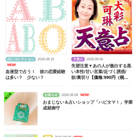
占いコレクション
2026.08.10
天意占
2026.08.06
NEW!
失望注意▼あの人が激白する黒
血液型で占う！ 彼の恋愛経験
い本性/甘い言葉/近づく誘惑/
は多い？ 少ない？
欲/裏切り
【価格:990円（税
込）】
お知らせ
2026.08.09
NEW!
おまじない＆占いショップ「ハピタマ！」学業
成就御守