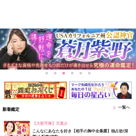
chevron_right
一覧へ
新着鑑定
【大彩可琳】天意占
こんなにあなたを好き【相手の胸中全暴露】独占欲/深