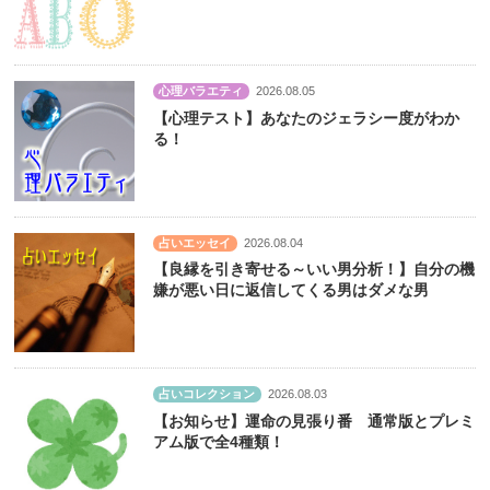
心理バラエティ
2026.08.05
【心理テスト】あなたのジェラシー度がわか
る！
占いエッセイ
2026.08.04
【良縁を引き寄せる～いい男分析！】自分の機
嫌が悪い日に返信してくる男はダメな男
占いコレクション
2026.08.03
【お知らせ】運命の見張り番 通常版とプレミ
アム版で全4種類！