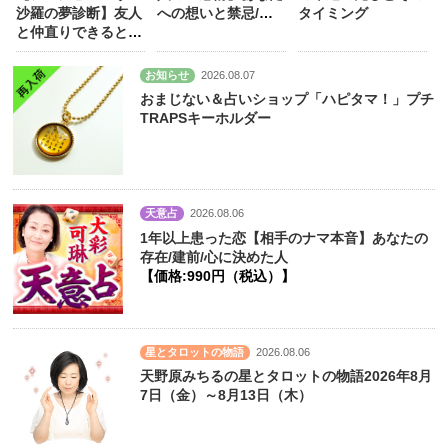
沙羅の夢診断】友人
への想いと禁忌/本
タイミング
と仲直りできるとき
音/欲/決意
【価
に見る夢は？
格:1760円（税
込）】
お知らせ
2026.08.07
おまじない＆占いショップ「ハピタマ！」プチ
TRAPSキーホルダー
天意占
2026.08.06
1年以上患った恋【相手のナマ本音】あなたの
存在/建前/心に決めた人
【価格:990円（税込）】
星とタロットの物語
2026.08.06
天野原みちるの星とタロットの物語2026年8月
7日（金）～8月13日（木）