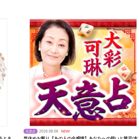
2026.08.06
天意占
NEW!
るとき
気休めお断り【あの人の全感情】あなたへの想いと禁忌/本