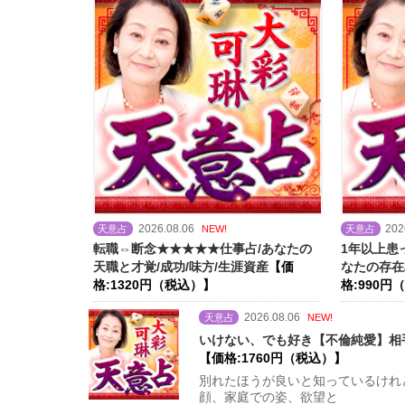
2026.08.06
202
天意占
NEW!
天意占
転職⇔断念★★★★★仕事占/あなたの
1年以上患
天職と才覚/成功/味方/生涯資産
【価
なたの存在
格:1320円（税込）】
格:990円
2026.08.06
天意占
NEW!
いけない、でも好き【不倫純愛】相手
【価格:1760円（税込）】
別れたほうが良いと知っているけれ
顔、家庭での姿、欲望と