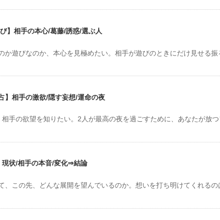
び】相手の本心/葛藤/誘惑/選ぶ人
のか遊びなのか、本心を見極めたい。相手が遊びのときにだけ見せる振
】相手の激欲/隠す妄想/運命の夜
。相手の欲望を知りたい。2人が最高の夜を過ごすために、あなたが放つ
現状/相手の本音/変化⇒結論
て、この先、どんな展開を望んでいるのか。想いを打ち明けてくれるの