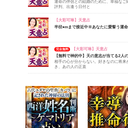
運命の伴侶との結婚のために、幸福なご
評判、出逢う日付と
【大彩可琳】天意占
半径●mまで接近中※あなたに愛誓う運命の相
【大彩可琳】天意占
完全無料
【無料で神的中】天の意志が当てる2人の
相手の心が分からない。好きなのに将来
き、あの人の正直