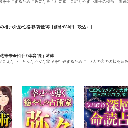
縁を手にするために必要な愛され要素、見誤りやすい相手の特徴、周囲
手/外見/性格/職/資産/噂【価格:880円（税込）】
恋未来◆相手の本音/隠す葛藤
が見えない。そんな不安な状況を打破するために、2人の恋の現状を読