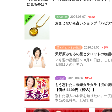
に見る夢は？
2026.08.07
お知らせ
NEW!
おまじない＆占いショップ「ハピタマ
2026.08.06
星とタロットの物語
NEW!
天野原みちるの星とタロットの物語20
＜今週の星物語＞ 8月13日は、
太陽は人の世界の
2026.08.06
天意占
NEW!
もう忘れた⇔未練タラタラ【涙の復縁
【価格:1100円（税込）】
別れた恋人の本音を知りたい。一度
本当の気持ち、反省と後