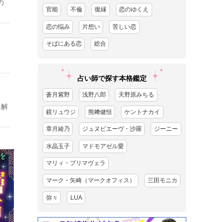
の
官能
不倫
復縁
恋のゆくえ
恋の悩み
片想い
苦しい恋
そばにある恋
総合
占い師で探す本格鑑定
蒼月紫野
浅野八郎
天野原みちる
み解
鏡リュウジ
熊﨑健恒
ケントナカイ
章月綾乃
ジュヌビエーヴ・沙羅
ジーニー
水晶玉子
マドモアゼル愛
マリィ・プリマヴェラ
マーク・矢崎（マークオフィス）
三田モニカ
弥々
LUA