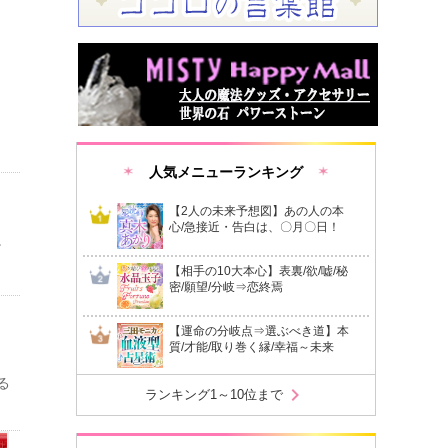
人気メニューランキング
【2人の未来予想図】あの人の本
心/急接近・告白は、〇月〇日！
。
【相手の10大本心】表裏/欲/嘘/秘
密/願望/分岐⇒恋終焉
【運命の分岐点⇒選ぶべき道】本
質/才能/取り巻く縁/幸福～未来
る
chevron_right
ランキング1～10位まで