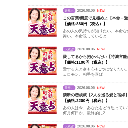
2026.08.06
天意占
NEW!
この言葉/態度で見極めよ【本命⇔遊
【価格:880円（税込）】
あの人の気持ちが知りたい。本命な
舞い、本命視していると
2026.08.06
天意占
NEW!
愛してるから抱かれたい【特濃官能占
【価格:1100円（税込）】
愛する人と身も心も1つになりたい
ェロモン、相手を喜ば
2026.08.06
天意占
NEW!
禁断の恋成就【2人を巡る愛と宿縁】
【価格:2200円（税込）】
あの人は今、あなたをどう思ってい
何月何日か。最終的に2
2026.08.06
天意占
NEW!