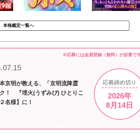
本格鑑定一覧へ
※応募には会員登録（無料）が必要で
.07.15
応募
締め切り
本京明が教える、「京明流降霊
ク！ 『埋火(うずみび) ひとりこ
2026年
２名様】に！
8月14日