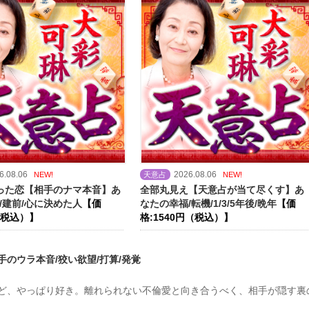
6.08.06
2026.08.06
NEW!
天意占
NEW!
った恋【相手のナマ本音】あ
全部丸見え【天意占が当て尽くす】あ
/建前/心に決めた人
【価
なたの幸福/転機/1/3/5年後/晩年
【価
（税込）】
格:1540円（税込）】
のウラ本音/狡い欲望/打算/発覚
ど、やっぱり好き。離れられない不倫愛と向き合うべく、相手が隠す裏