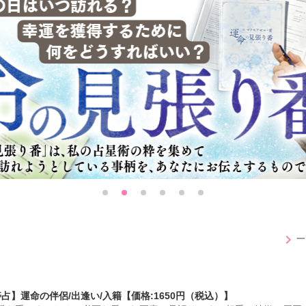
chevron_right
一
占】運命の伴侶/出逢い/入籍【価格:1650円（税込）】