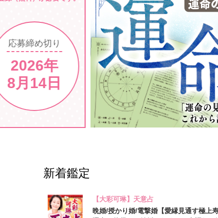
新着鑑定
【大彩可琳】天意占
晩婚/授かり婚/電撃婚【愛縁見通す極上寿