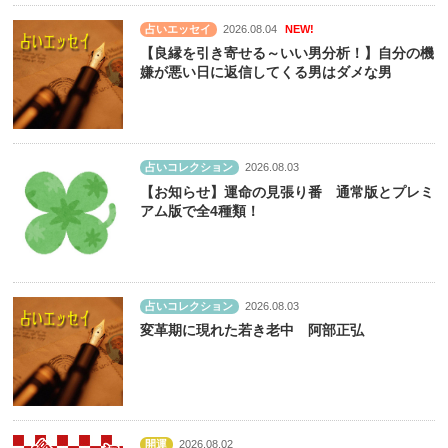
占いエッセイ
2026.08.04
NEW!
【良縁を引き寄せる～いい男分析！】自分の機
嫌が悪い日に返信してくる男はダメな男
占いコレクション
2026.08.03
【お知らせ】運命の見張り番 通常版とプレミ
アム版で全4種類！
占いコレクション
2026.08.03
変革期に現れた若き老中 阿部正弘
開運
2026.08.02