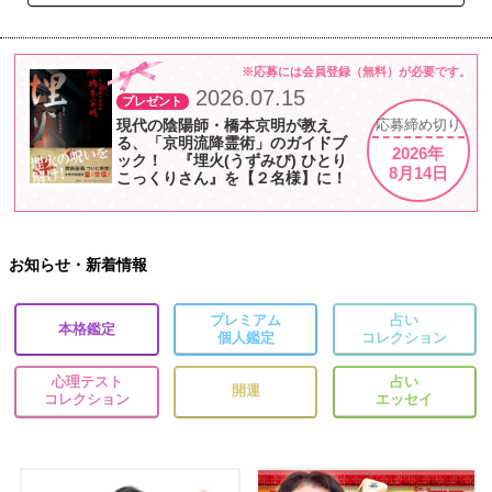
※応募には会員登録（無料）が必要です。
2026.07.15
プレゼント
現代の陰陽師・橋本京明が教え
応募
締め切り
る、「京明流降霊術」のガイドブ
2026年
ック！ 『埋火(うずみび) ひとり
8月14日
こっくりさん』を【２名様】に！
お知らせ・新着情報
プレミアム
占い
本格鑑定
個人鑑定
コレクション
心理テスト
占い
開運
コレクション
エッセイ