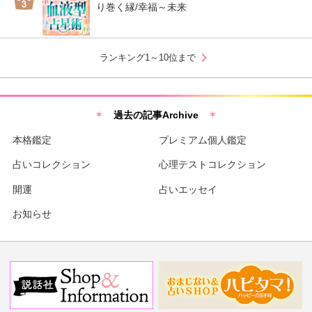
り巻く縁/幸福～未来
chevron_right
ランキング1～10位まで
過去の記事Archive
本格鑑定
プレミアム個人鑑定
占いコレクション
心理テストコレクション
開運
占いエッセイ
お知らせ