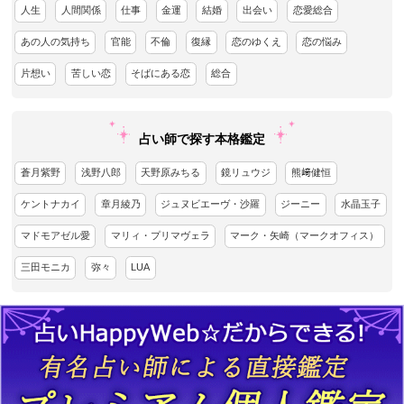
人生
人間関係
仕事
金運
結婚
出会い
恋愛総合
あの人の気持ち
官能
不倫
復縁
恋のゆくえ
恋の悩み
片想い
苦しい恋
そばにある恋
総合
占い師で探す本格鑑定
蒼月紫野
浅野八郎
天野原みちる
鏡リュウジ
熊﨑健恒
ケントナカイ
章月綾乃
ジュヌビエーヴ・沙羅
ジーニー
水晶玉子
マドモアゼル愛
マリィ・プリマヴェラ
マーク・矢崎（マークオフィス）
三田モニカ
弥々
LUA