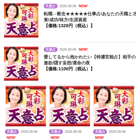
天意占
2026.08.06
NEW!
転職⇔断念★★★★★仕事占/あなたの天職と才
覚/成功/味方/生涯資産
【価格:1320円（税込）】
天意占
2026.08.06
NEW!
愛してるから抱かれたい【特濃官能占】相手の
激欲/隠す妄想/運命の夜
【価格:1100円（税込）】
天意占
2026.08.06
天意占
2026.08.06
天意占
2026.08.06
NEW!
NEW!
NEW!