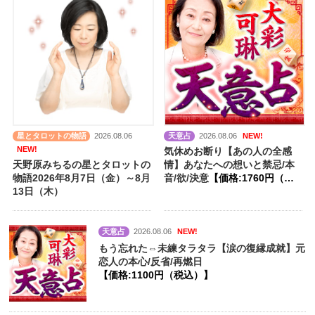
星とタロットの物語
2026.08.06
天意占
2026.08.06
NEW!
NEW!
気休めお断り【あの人の全感
天野原みちるの星とタロットの
情】あなたへの想いと禁忌/本
物語2026年8月7日（金）～8月
音/欲/決意
【価格:1760円（税
13日（木）
込）】
天意占
2026.08.06
NEW!
もう忘れた⇔未練タラタラ【涙の復縁成就】元
恋人の本心/反省/再燃日
【価格:1100円（税込）】