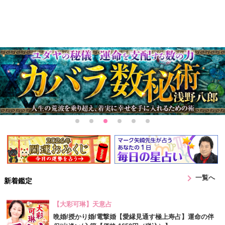
chevron_right
一覧へ
新着鑑定
【大彩可琳】天意占
晩婚/授かり婚/電撃婚【愛縁見通す極上寿占】運命の伴