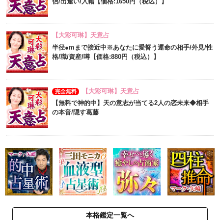
侶/出逢い/入籍【価格:1650円（税込）】
【大彩可琳】天意占
半径●mまで接近中※あなたに愛誓う運命の相手/外見/性
格/職/資産/噂【価格:880円（税込）】
【大彩可琳】天意占
完全無料
【無料で神的中】天の意志が当てる2人の恋未来◆相手
の本音/隠す葛藤
本格鑑定一覧へ