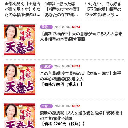
全部丸見え【天意占
1年以上患った恋
いけない、でも好き
が当て尽くす】あな
【相手のナマ本音】
【不倫純愛】相手の
たの幸福/転機/1/3/5
あなたの存在/建前/
ウラ本音/狡い欲望/
年後/晩年
【価
心に決めた人
【価
打算/発覚
【価
格:1540円（税
格:990円（税込）】
格:1760円（税
天意占
2026.08.06
NEW!
込）】
込）】
【無料で神的中】天の意志が当てる2人の恋未
来◆相手の本音/隠す葛藤
天意占
2026.08.06
NEW!
この言葉/態度で見極めよ【本命⇔遊び】相手
の本心/葛藤/誘惑/選ぶ人
【価格:880円（税込）】
天意占
2026.08.06
NEW!
禁断の恋成就【2人を巡る愛と宿縁】現状/相手
の本音/変化⇒結論
【価格:2200円（税込）】