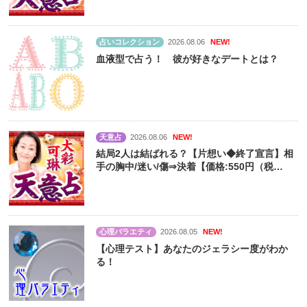
占いコレクション
2026.08.06
NEW!
血液型で占う！ 彼が好きなデートとは？
天意占
2026.08.06
NEW!
結局2人は結ばれる？【片想い◆終了宣言】相
手の胸中/迷い/傷⇒決着【価格:550円（税
込）】
心理バラエティ
2026.08.05
NEW!
【心理テスト】あなたのジェラシー度がわか
る！