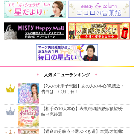
人気メニューランキング
【2人の未来予想図】あの人の本心/急接近・
告白は、〇月〇日！
【相手の10大本心】表裏/欲/嘘/秘密/願望/分
岐⇒恋終焉
【運命の分岐点⇒選ぶべき道】本質/才能/取