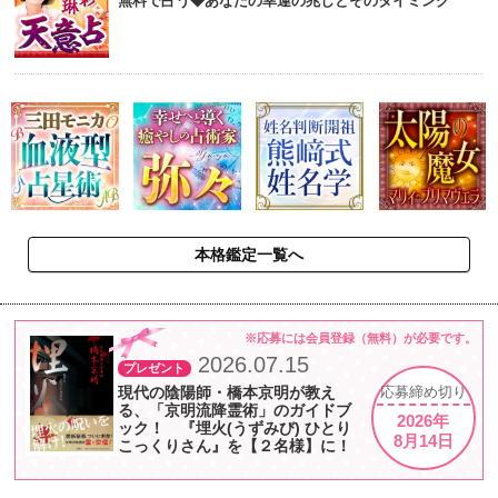
無料で占う◆あなたの幸運の兆しとそのタイミング
本格鑑定一覧へ
※応募には会員登録（無料）が必要です。
2026.07.15
プレゼント
現代の陰陽師・橋本京明が教え
応募
締め切り
る、「京明流降霊術」のガイドブ
2026年
ック！ 『埋火(うずみび) ひとり
8月14日
こっくりさん』を【２名様】に！