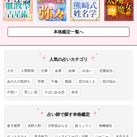
本格鑑定一覧へ
人気の占いカテゴリ
人生
人間関係
仕事
金運
結婚
出会い
恋愛総合
あの人の気持ち
官能
不倫
復縁
恋のゆくえ
恋の悩み
片想い
苦しい恋
そばにある恋
総合
占い師で探す本格鑑定
蒼月紫野
浅野八郎
天野原みちる
鏡リュウジ
熊﨑健恒
ケントナカイ
章月綾乃
ジュヌビエーヴ・沙羅
ジーニー
水晶玉子