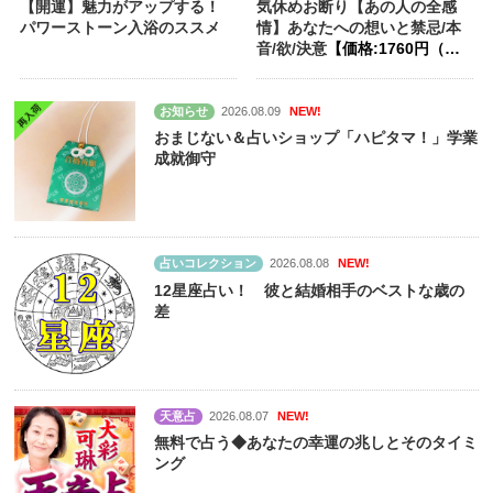
【開運】魅力がアップする！
気休めお断り【あの人の全感
パワーストーン入浴のススメ
情】あなたへの想いと禁忌/本
音/欲/決意
【価格:1760円（税
込）】
お知らせ
2026.08.09
NEW!
おまじない＆占いショップ「ハピタマ！」学業
成就御守
占いコレクション
2026.08.08
NEW!
12星座占い！ 彼と結婚相手のベストな歳の
差
天意占
2026.08.07
NEW!
無料で占う◆あなたの幸運の兆しとそのタイミ
ング