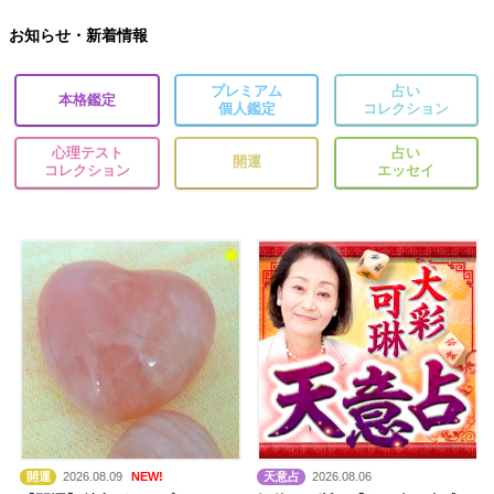
お知らせ・新着情報
プレミアム
占い
本格鑑定
個人鑑定
コレクション
心理テスト
占い
開運
コレクション
エッセイ
開運
2026.08.09
NEW!
天意占
2026.08.06