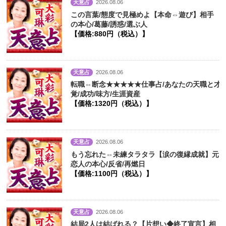
天意占
2026.08.06
この言葉/態度で見極めよ【本命⇔遊び】相手
の本心/葛藤/誘惑/選ぶ人
【価格:880円（税込）】
天意占
2026.08.06
転職⇔断念★★★★★仕事占/あなたの天職と才
覚/成功/味方/生涯資産
【価格:1320円（税込）】
天意占
2026.08.06
もう忘れた⇔未練タラタラ【涙の復縁成就】元
恋人の本心/反省/再燃日
【価格:1100円（税込）】
天意占
2026.08.06
結局2人は結ばれる？【片想い◆終了宣言】相