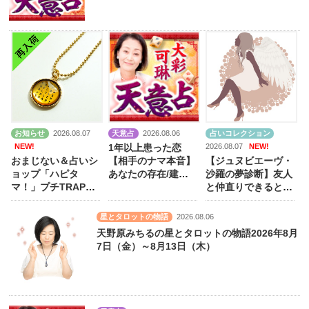
お知らせ
2026.08.07
天意占
2026.08.06
占いコレクション
NEW!
2026.08.07
NEW!
1年以上患った恋
おまじない＆占いシ
【相手のナマ本音】
【ジュヌビエーヴ・
ョップ「ハピタ
あなたの存在/建前/
沙羅の夢診断】友人
マ！」プチTRAPS
心に決めた人
【価
と仲直りできるとき
キーホルダー
格:990円（税込）】
に見る夢は？
星とタロットの物語
2026.08.06
天野原みちるの星とタロットの物語2026年8月
7日（金）～8月13日（木）