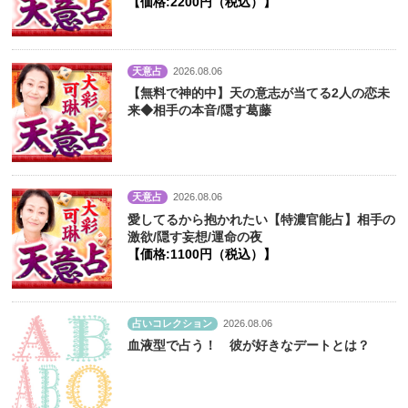
【価格:2200円（税込）】
天意占
2026.08.06
【無料で神的中】天の意志が当てる2人の恋未
来◆相手の本音/隠す葛藤
天意占
2026.08.06
愛してるから抱かれたい【特濃官能占】相手の
激欲/隠す妄想/運命の夜
【価格:1100円（税込）】
占いコレクション
2026.08.06
血液型で占う！ 彼が好きなデートとは？