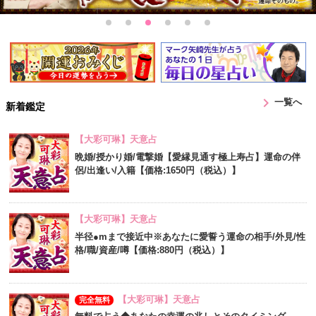
chevron_right
一覧へ
新着鑑定
【大彩可琳】天意占
晩婚/授かり婚/電撃婚【愛縁見通す極上寿占】運命の伴
侶/出逢い/入籍【価格:1650円（税込）】
【大彩可琳】天意占
半径●mまで接近中※あなたに愛誓う運命の相手/外見/性
格/職/資産/噂【価格:880円（税込）】
【大彩可琳】天意占
完全無料