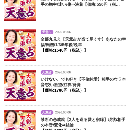
手の胸中/迷い/傷⇒決着【価格:550円（税
込）】
天意占
2026.08.06
全部丸見え【天意占が当て尽くす】あなたの幸
福/転機/1/3/5年後/晩年
【価格:1540円（税込）】
天意占
2026.08.06
いけない、でも好き【不倫純愛】相手のウラ本
音/狡い欲望/打算/発覚
【価格:1760円（税込）】
天意占
2026.08.06
禁断の恋成就【2人を巡る愛と宿縁】現状/相手
の本音/変化⇒結論