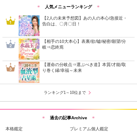
人気メニューランキング
【2人の未来予想図】あの人の本心/急接近・
告白は、〇月〇日！
【相手の10大本心】表裏/欲/嘘/秘密/願望/分
岐⇒恋終焉
【運命の分岐点⇒選ぶべき道】本質/才能/取
り巻く縁/幸福～未来
chevron_right
ランキング1～10位まで
過去の記事Archive
本格鑑定
プレミアム個人鑑定