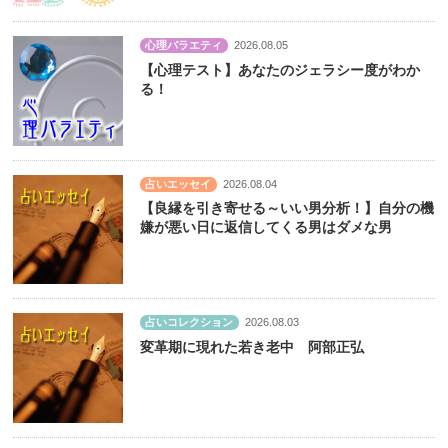
心理バラエティ
2026.08.05
【心理テスト】あなたのジェラシー度がわか
る！
占いエッセイ
2026.08.04
【良縁を引き寄せる～いい男分析！】自分の機
嫌が悪い日に返信してくる男はダメな男
占いコレクション
2026.08.03
変革期に現れた若き老中 阿部正弘