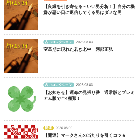
【良縁を引き寄せる～いい男分析！】自分の機
嫌が悪い日に返信してくる男はダメな男
占いコレクション
2026.08.03
変革期に現れた若き老中 阿部正弘
占いコレクション
2026.08.03
【お知らせ】運命の見張り番 通常版とプレミ
アム版で全4種類！
開運
2026.08.02
【開運】マークさんの当たりを引くコツ★