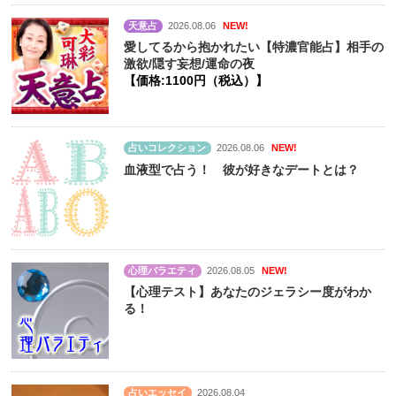
天意占
2026.08.06
NEW!
愛してるから抱かれたい【特濃官能占】相手の
激欲/隠す妄想/運命の夜
【価格:1100円（税込）】
占いコレクション
2026.08.06
NEW!
血液型で占う！ 彼が好きなデートとは？
心理バラエティ
2026.08.05
NEW!
【心理テスト】あなたのジェラシー度がわか
る！
占いエッセイ
2026.08.04