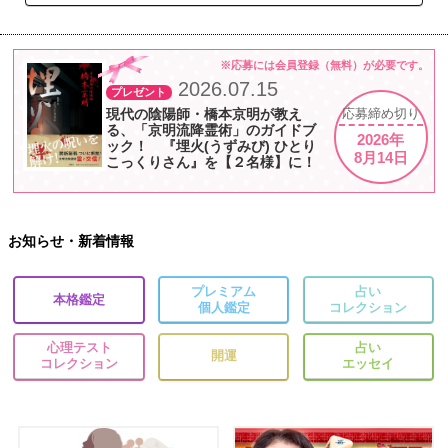
※応募には会員登録（無料）が必要です。
2026.07.15
プレゼント
現代の陰陽師・橋本京明が教え
応募
締め切り
る、「京明流降霊術」のガイドブ
2026年
ック！ 『埋火(うずみび) ひとり
8月14日
こっくりさん』を【２名様】に！
お知らせ・新着情報
プレミアム
占い
本格鑑定
個人鑑定
コレクション
心理テスト
占い
開運
コレクション
エッセイ