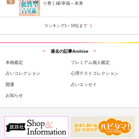
り巻く縁/幸福～未来
chevron_right
ランキング1～10位まで
過去の記事Archive
本格鑑定
プレミアム個人鑑定
占いコレクション
心理テストコレクション
開運
占いエッセイ
お知らせ