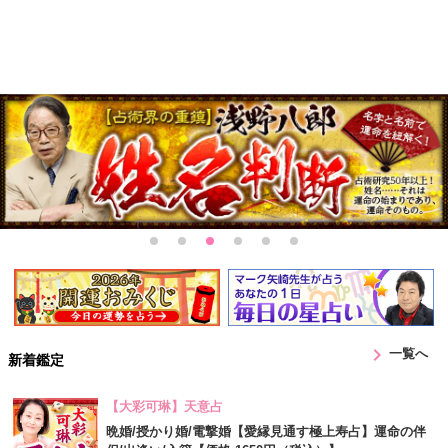
chevron_right
一覧へ
新着鑑定
【大彩可琳】天意占
晩婚/授かり婚/電撃婚【愛縁見通す極上寿占】運命の伴