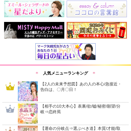
人気メニューランキング
【2人の未来予想図】あの人の本心/急接近・
告白は、〇月〇日！
【相手の10大本心】表裏/欲/嘘/秘密/願望/分
岐⇒恋終焉
【運命の分岐点⇒選ぶべき道】本質/才能/取