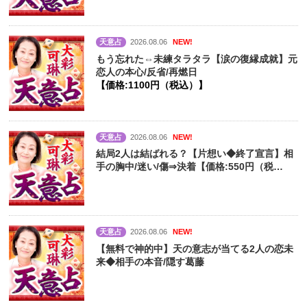
天意占
2026.08.06
NEW!
もう忘れた⇔未練タラタラ【涙の復縁成就】元
恋人の本心/反省/再燃日
【価格:1100円（税込）】
天意占
2026.08.06
NEW!
結局2人は結ばれる？【片想い◆終了宣言】相
手の胸中/迷い/傷⇒決着【価格:550円（税
込）】
天意占
2026.08.06
NEW!
【無料で神的中】天の意志が当てる2人の恋未
来◆相手の本音/隠す葛藤