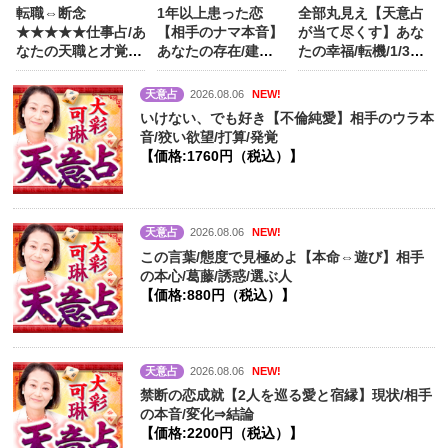
転職⇔断念
1年以上患った恋
全部丸見え【天意占
★★★★★仕事占/あ
【相手のナマ本音】
が当て尽くす】あな
なたの天職と才覚/
あなたの存在/建前/
たの幸福/転機/1/3/5
成功/味方/生涯資産
心に決めた人
【価
年後/晩年
【価
【価格:1320円（税
格:990円（税込）】
格:1540円（税
天意占
2026.08.06
NEW!
込）】
込）】
いけない、でも好き【不倫純愛】相手のウラ本
音/狡い欲望/打算/発覚
【価格:1760円（税込）】
天意占
2026.08.06
NEW!
この言葉/態度で見極めよ【本命⇔遊び】相手
の本心/葛藤/誘惑/選ぶ人
【価格:880円（税込）】
天意占
2026.08.06
NEW!
禁断の恋成就【2人を巡る愛と宿縁】現状/相手
の本音/変化⇒結論
【価格:2200円（税込）】