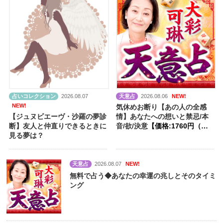
占いコレクション
2026.08.07
天意占
2026.08.06
NEW!
NEW!
気休めお断り【あの人の全感
【ジュヌビエーヴ・沙羅の夢診
情】あなたへの想いと禁忌/本
断】友人と仲直りできるときに
音/欲/決意
【価格:1760円（税
見る夢は？
込）】
天意占
2026.08.07
NEW!
無料で占う◆あなたの幸運の兆しとそのタイミ
ング