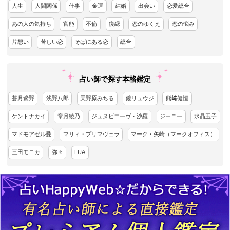
人生
人間関係
仕事
金運
結婚
出会い
恋愛総合
あの人の気持ち
官能
不倫
復縁
恋のゆくえ
恋の悩み
片想い
苦しい恋
そばにある恋
総合
占い師で探す本格鑑定
蒼月紫野
浅野八郎
天野原みちる
鏡リュウジ
熊﨑健恒
ケントナカイ
章月綾乃
ジュヌビエーヴ・沙羅
ジーニー
水晶玉子
マドモアゼル愛
マリィ・プリマヴェラ
マーク・矢崎（マークオフィス）
三田モニカ
弥々
LUA