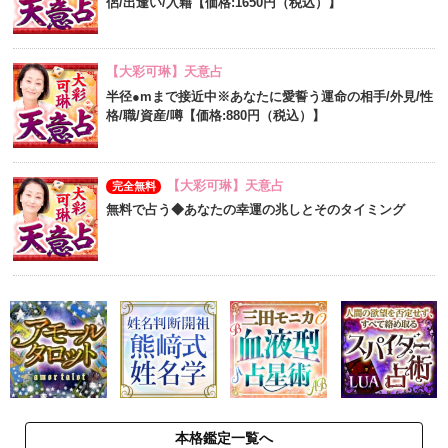
侶/出逢い/入籍【価格:1650円（税込）】
【大彩可琳】天意占
半径●mまで接近中※あなたに愛誓う運命の相手/外見/性
格/職/資産/噂【価格:880円（税込）】
【大彩可琳】天意占
完全無料
無料で占う◆あなたの幸運の兆しとそのタイミング
本格鑑定一覧へ